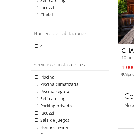
Self catering
Jacuzzi
Chalet
Número de habitaciones
4+
CHA
10 per
Servicios e instalaciones
1 000
Alpes 
Piscina
Piscina climatizada
Piscina segura
Co
Self catering
Nues
Parking privado
Jacuzzi
Sala de juegos
Home cinema