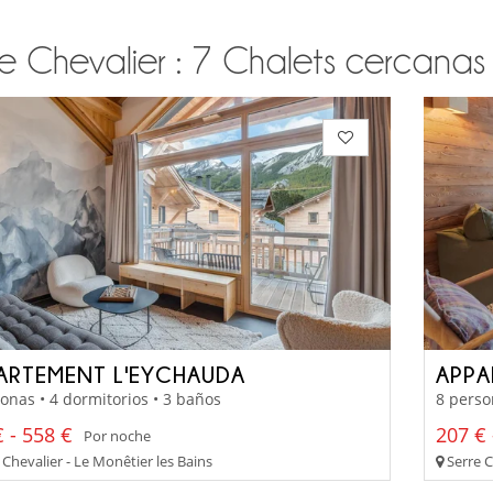
e Chevalier : 7 Chalets cercanas s
ARTEMENT L'EYCHAUDA
APPA
onas • 4 dormitorios • 3 baños
8 perso
 - 558 €
207 € 
Por noche
Chevalier - Le Monêtier les Bains
Serre C