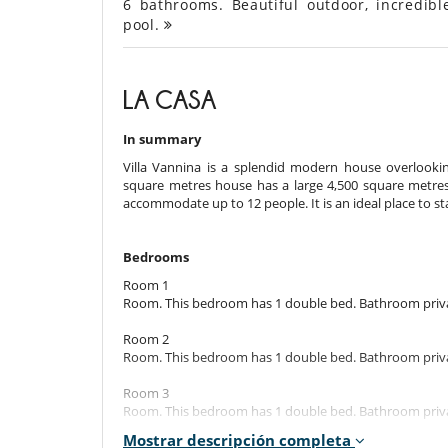
6 bathrooms. Beautiful outdoor, incredib
pool.
LA CASA
In summary
Villa Vannina is a splendid modern house overlook
square metres house has a large 4,500 square metres 
accommodate up to 12 people. It is an ideal place to st
Bedrooms
Room 1
Room. This bedroom has 1 double bed. Bathroom priv
Room 2
Room. This bedroom has 1 double bed. Bathroom priv
Room 3
Room. This bedroom has 1 double bed. Bathroom priv
Mostrar descripción completa
Room 4