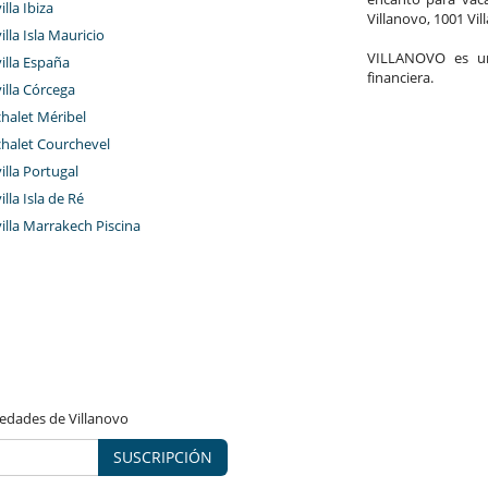
illa Ibiza
Villanovo, 1001 Vil
illa Isla Mauricio
VILLANOVO es un 
villa España
financiera.
villa Córcega
chalet Méribel
chalet Courchevel
villa Portugal
illa Isla de Ré
villa Marrakech Piscina
vedades de Villanovo
SUSCRIPCIÓN