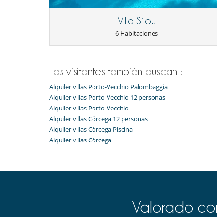
Ocios y actividades deportivas
Gimnasio
Piscina exterior climatizada
Villa Silou
Zona de petanca
6 Habitaciones
Para su comodidad y agrado
Aire acondicionado en toda la casa
Salón
Los visitantes también buscan :
Alquiler villas Porto-Vecchio Palombaggia
Alquiler villas Porto-Vecchio 12 personas
Alquiler villas Porto-Vecchio
Alquiler villas Córcega 12 personas
Alquiler villas Córcega Piscina
Alquiler villas Córcega
Valorado com