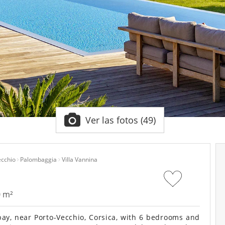
Ver las fotos (49)
ecchio
Palombaggia
Villa Vannina
0 m²
bay, near Porto-Vecchio, Corsica, with 6 bedrooms and