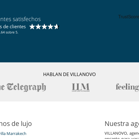
entes satisfechos
 de clientes
.64 sobre 5.
HABLAN DE VILLANOVO
nos de lujo
Nuestra age
VILLANOVO, agenci
villa Marrakech
encanto para vaca