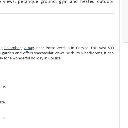
le views, petanque ground, gym and heated outdoor
ing
Palombaggia bay
, near Porto-Vecchio in Corsica. This vast 500
garden and offers spectacular views. With its 6 bedrooms, it can
ay for a wonderful holiday in Corsica.
ate.
ate.
ate.