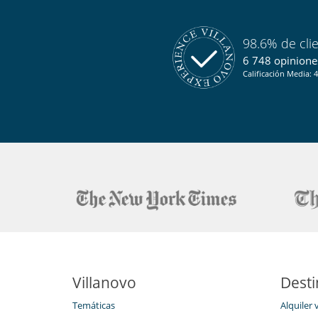
98.6% de cli
6 748 opiniones
Calificación Media: 4
Villanovo
Desti
Temáticas
Alquiler 