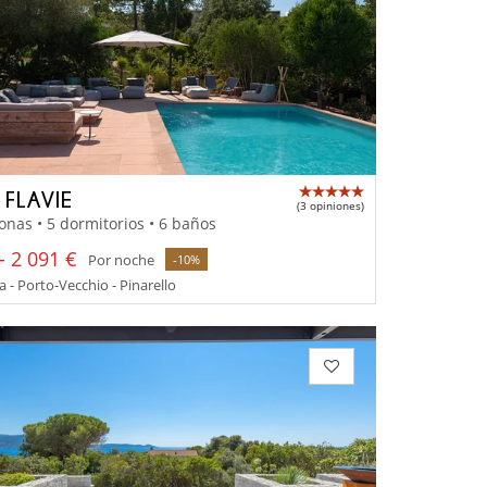
 FLAVIE
(3 opiniones)
onas • 5 dormitorios • 6 baños
- 2 091 €
Por noche
-10%
 - Porto-Vecchio - Pinarello