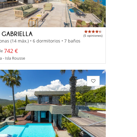
A GABRIELLA
(5 opiniones)
onas (14 máx.) • 6 dormitorios • 7 baños
742 €
de
 - Isla Rousse