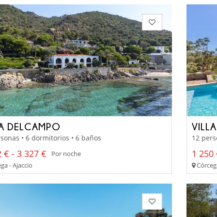
LA DELCAMPO
VILL
sonas • 6 dormitorios • 6 baños
12 pers
 € - 3 327 €
1 250 
Por noche
ga - Ajaccio
Córcega