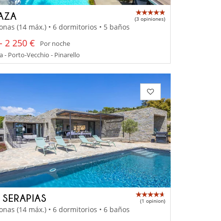
AZA
(3 opiniones)
onas (14 máx.) • 6 dormitorios • 5 baños
- 2 250 €
Por noche
 - Porto-Vecchio - Pinarello
A SERAPIAS
(1 opinion)
onas (14 máx.) • 6 dormitorios • 6 baños