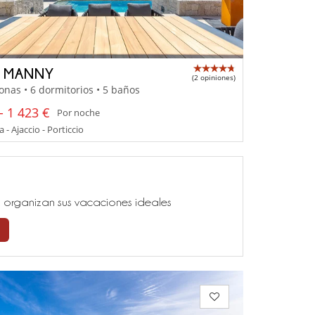
A MANNY
(2 opiniones)
onas • 6 dormitorios • 5 baños
- 1 423 €
Por noche
 - Ajaccio - Porticcio
ía, organizan sus vacaciones ideales