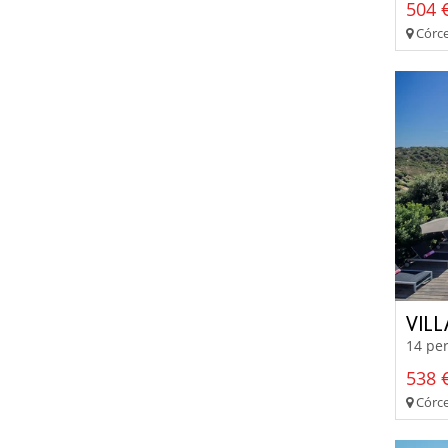
504 €
Córceg
VIL
14 per
538 €
Córce