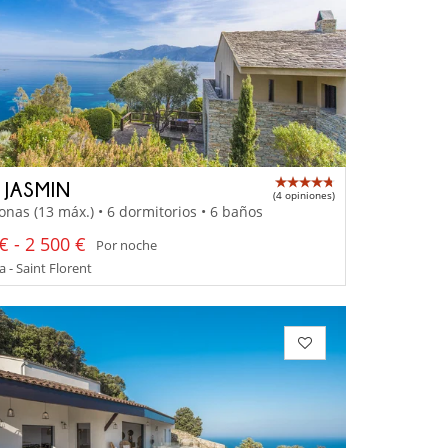
 JASMIN
(4 opiniones)
onas (13 máx.) • 6 dormitorios • 6 baños
€ - 2 500 €
Por noche
 - Saint Florent