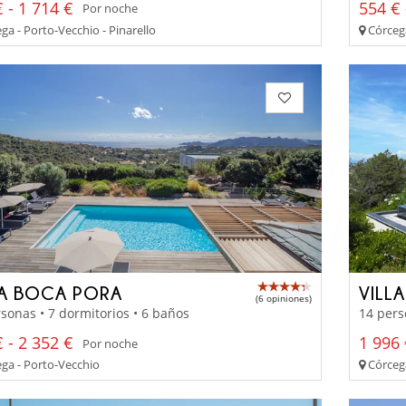
 - 1 714 €
554 € 
Por noche
a - Porto-Vecchio - Pinarello
Córcega
LA BOCA PORA
VILLA
(6 opiniones)
sonas • 7 dormitorios • 6 baños
14 pers
 - 2 352 €
1 996 
Por noche
ga - Porto-Vecchio
Córcega 