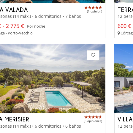
A VALADA
TERR
(1 opinion)
sonas (14 máx.) • 6 dormitorios • 7 baños
12 pers
 - 2 775 €
600 € 
Por noche
ga - Porto-Vecchio
Córcega
A MERISIER
VILL
(6 opiniones)
sonas (14 máx.) • 6 dormitorios • 6 baños
12 pers