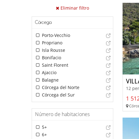
Eliminar filtro
Córcega
Porto-Vecchio
Propriano
Isla Rousse
Bonifacio
Saint Florent
Ajaccio
Balagne
VIL
Córcega del Norte
12 per
Córcega del Sur
1 512
Córce
Número de habitaciones
5+
6+