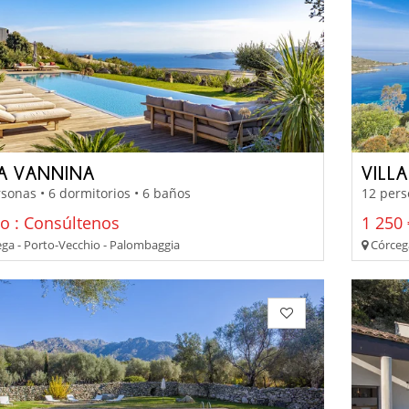
LA VANNINA
VILLA
sonas • 6 dormitorios • 6 baños
12 pers
io : Consúltenos
1 250 
ga - Porto-Vecchio - Palombaggia
Córcega