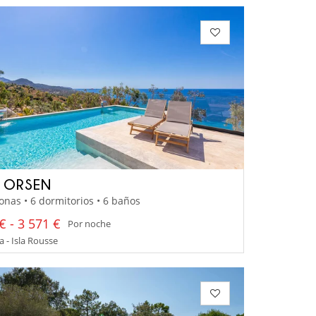
A ORSEN
onas • 6 dormitorios • 6 baños
€ - 3 571 €
Por noche
 - Isla Rousse