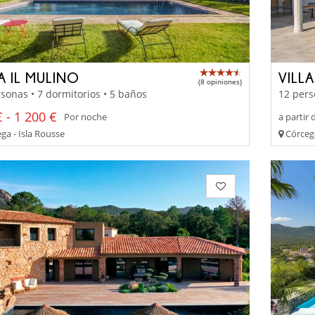
A IL MULINO
VILL
(8 opiniones)
sonas • 7 dormitorios • 5 baños
12 pers
 - 1 200 €
Por noche
a partir 
ga - Isla Rousse
Córcega