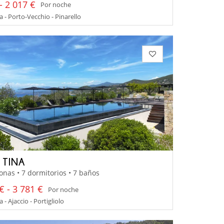
- 2 017 €
Por noche
 - Porto-Vecchio - Pinarello
 TINA
onas • 7 dormitorios • 7 baños
€ - 3 781 €
Por noche
- Ajaccio - Portigliolo