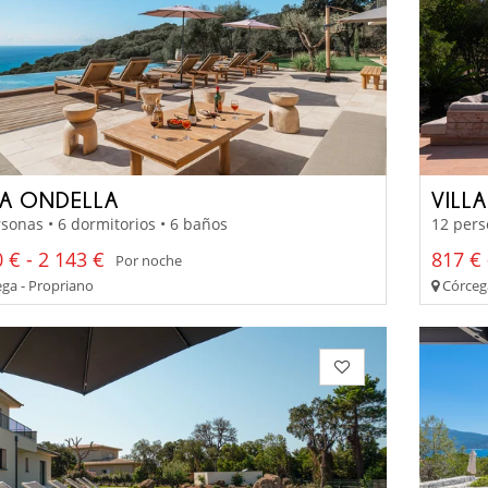
A ONDELLA
VILLA
sonas • 6 dormitorios • 6 baños
12 pers
 € - 2 143 €
817 € 
Por noche
ga - Propriano
Córcega