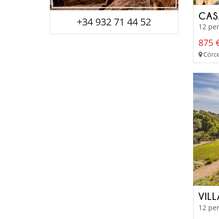
CAS
+34 932 71 44 52
12 per
875 €
Córce
VILL
12 per