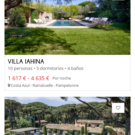
VILLA IAHINA
10 personas • 5 dormitorios • 4 baños
1 617 € - 4 635 €
Por noche
Costa Azul - Ramatuelle - Pampelonne