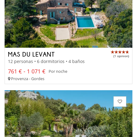
MAS DU LEVANT
(1 opinion)
12 personas • 6 dormitorios • 4 baños
761 € - 1 071 €
Por noche
Provenza - Gordes