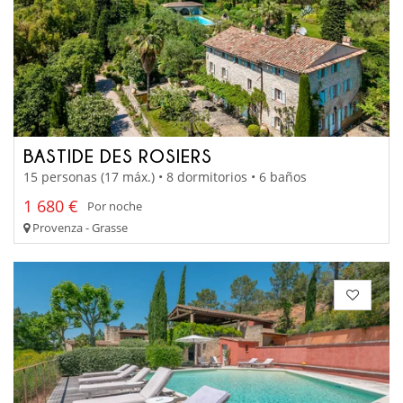
BASTIDE DES ROSIERS
15 personas (17 máx.) • 8 dormitorios • 6 baños
1 680 €
Por noche
Provenza - Grasse