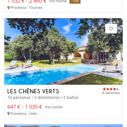
1 532 € - 2 860 €
Por noche
-10%
Provenza - Tourves
LES CHÊNES VERTS
(5 opiniones)
10 personas • 5 dormitorios • 5 baños
647 € - 1 035 €
Por noche
Provenza - Uzès