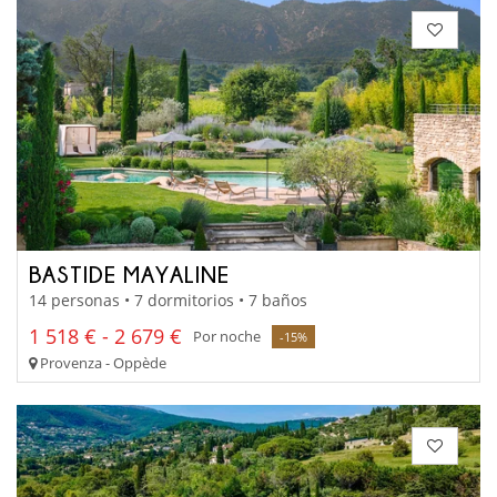
BASTIDE MAYALINE
14 personas • 7 dormitorios • 7 baños
1 518 € - 2 679 €
Por noche
-15%
Provenza - Oppède