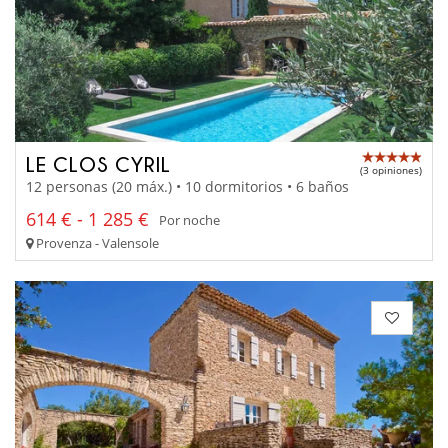
LE CLOS CYRIL
(3 opiniones)
12 personas (20 máx.) • 10 dormitorios • 6 baños
614 € - 1 285 €
Por noche
Provenza - Valensole