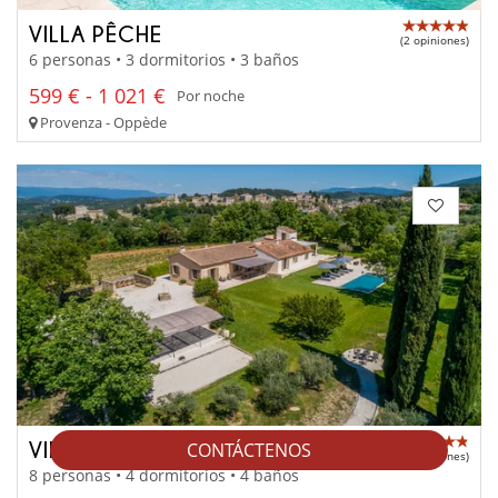
VILLA PÊCHE
(2 opiniones)
6 personas • 3 dormitorios • 3 baños
599 € - 1 021 €
Por noche
Provenza - Oppède
VILLA SORELI
CONTÁCTENOS
(3 opiniones)
8 personas • 4 dormitorios • 4 baños