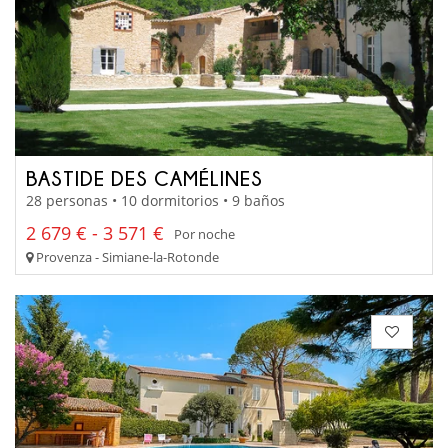
BASTIDE DES CAMÉLINES
28 personas • 10 dormitorios • 9 baños
2 679 € - 3 571 €
Por noche
Provenza - Simiane-la-Rotonde