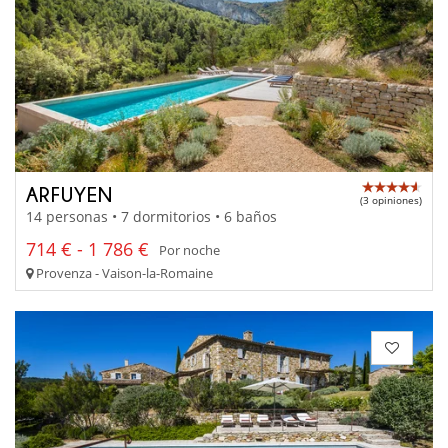
ARFUYEN
(3 opiniones)
14 personas • 7 dormitorios • 6 baños
714 € - 1 786 €
Por noche
Provenza - Vaison-la-Romaine