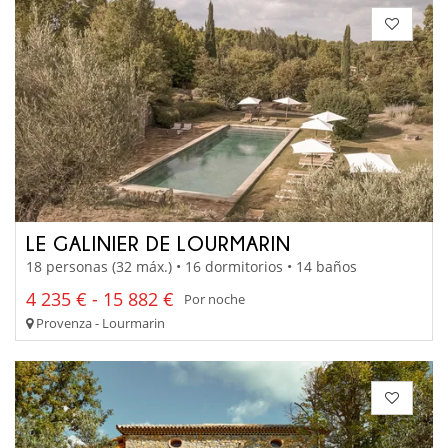
LE GALINIER DE LOURMARIN
18 personas (32 máx.) • 16 dormitorios • 14 baños
4 235 € - 15 882 €
Por noche
Provenza - Lourmarin