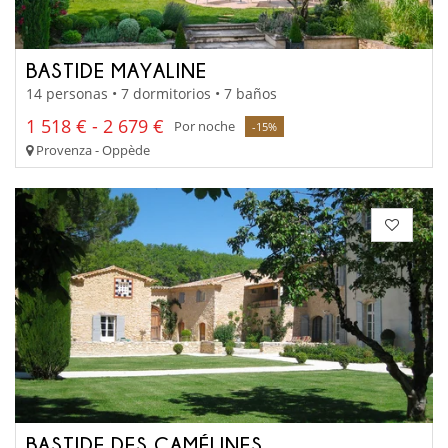
BASTIDE MAYALINE
14 personas • 7 dormitorios • 7 baños
1 518 € - 2 679 €
Por noche
-15%
Provenza - Oppède
BASTIDE DES CAMÉLINES