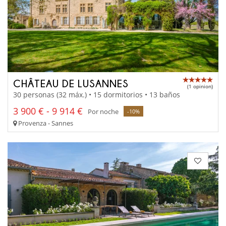
CHÂTEAU DE LUSANNES
(1 opinion)
30 personas (32 máx.) • 15 dormitorios • 13 baños
3 900 € - 9 914 €
Por noche
-10%
Provenza - Sannes