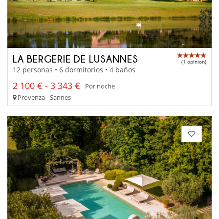
LA BERGERIE DE LUSANNES
(1 opinion)
12 personas • 6 dormitorios • 4 baños
2 100 € - 3 343 €
Por noche
Provenza - Sannes