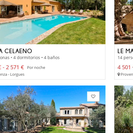
LA CELAENO
LE M
onas • 4 dormitorios • 4 baños
14 pers
 - 2 571 €
4 501 
Por noche
nza - Lorgues
Proven