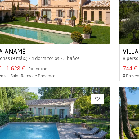
LA ANAMÉ
VILL
onas (9 máx.) • 4 dormitorios • 3 baños
8 perso
 - 1 628 €
744 € 
Por noche
nza - Saint Remy de Provence
Proven