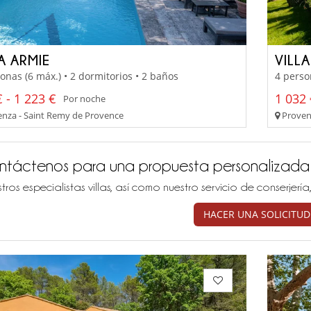
A ARMIE
VILL
onas (6 máx.) • 2 dormitorios • 2 baños
4 perso
 - 1 223 €
1 032 
Por noche
nza - Saint Remy de Provence
Proven
ntáctenos para una propuesta personalizada
tros especialistas villas, así como nuestro servicio de conserjer
HACER UNA SOLICITUD