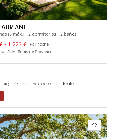
A AURIANE
nas (6 máx.) • 2 dormitorios • 2 baños
€ - 1 223 €
Por noche
za - Saint Remy de Provence
ía, organizan sus vacaciones ideales