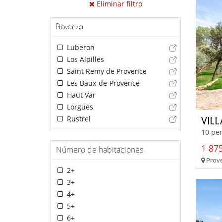
Eliminar filtro
Provenza
Luberon
Los Alpilles
Saint Remy de Provence
Les Baux-de-Provence
Haut Var
Lorgues
Rustrel
VILL
10 per
1 875
Número de habitaciones
Prove
2+
3+
4+
5+
6+