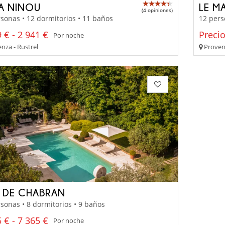
LA NINOU
LE M
(4 opiniones)
sonas • 12 dormitorios • 11 baños
12 pers
 € - 2 941 €
Preci
Por noche
nza - Rustrel
Proven
 DE CHABRAN
sonas • 8 dormitorios • 9 baños
 € - 7 365 €
Por noche