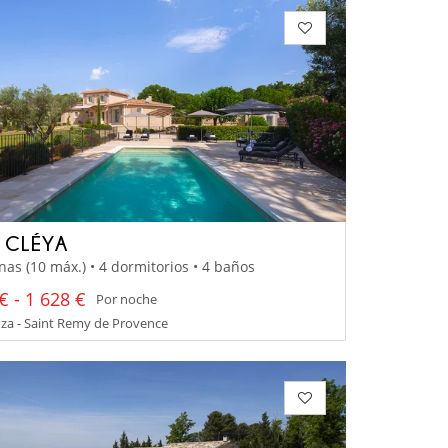
A CLÉYA
nas (10 máx.) • 4 dormitorios • 4 baños
€ - 1 628 €
Por noche
za - Saint Remy de Provence