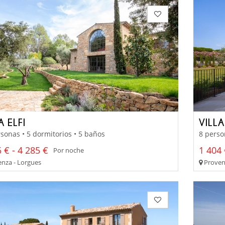
A ELFI
VILL
sonas • 5 dormitorios • 5 baños
8 perso
 € - 4 285 €
1 404 
Por noche
nza - Lorgues
Proven