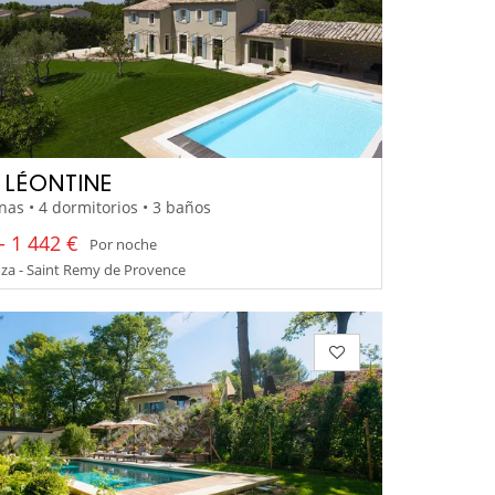
A LÉONTINE
nas • 4 dormitorios • 3 baños
- 1 442 €
Por noche
za - Saint Remy de Provence