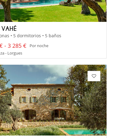
A VAHÉ
onas • 5 dormitorios • 5 baños
€ - 3 285 €
Por noche
za - Lorgues