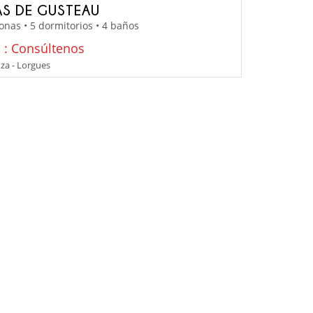
AS DE GUSTEAU
onas • 5 dormitorios • 4 baños
o : Consúltenos
za - Lorgues