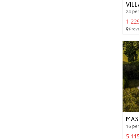
VIL
24 per
1 229
Prove
MAS
16 per
5 115