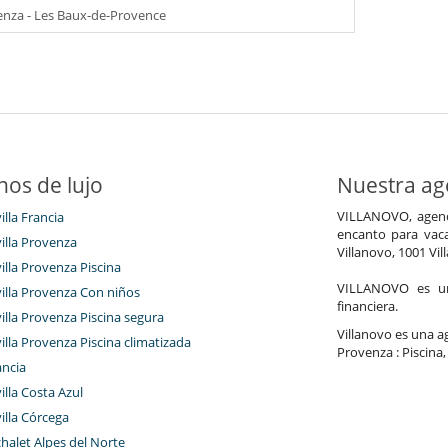
nza - Les Baux-de-Provence
nos de lujo
Nuestra age
VILLANOVO, agenci
illa Francia
encanto para vaca
villa Provenza
Villanovo, 1001 Vil
villa Provenza Piscina
VILLANOVO es un 
villa Provenza Con niños
financiera.
villa Provenza Piscina segura
Villanovo es una age
villa Provenza Piscina climatizada
Provenza : Piscina,
ancia
villa Costa Azul
villa Córcega
chalet Alpes del Norte