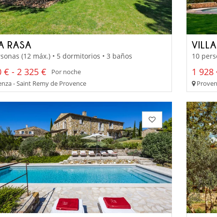
LA RASA
VILL
sonas (12 máx.) • 5 dormitorios • 3 baños
10 pers
 € - 2 325 €
1 928 
Por noche
nza - Saint Remy de Provence
Proven