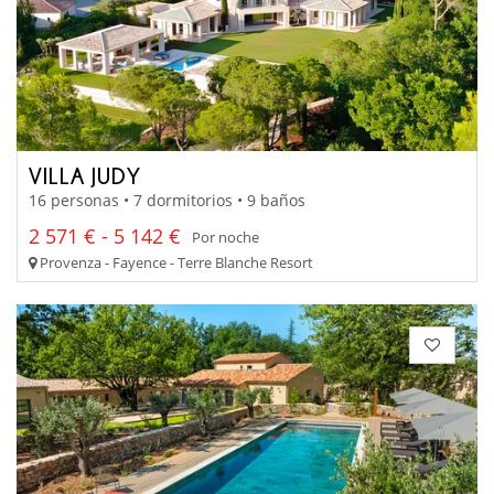
VILLA JUDY
16 personas • 7 dormitorios • 9 baños
2 571 € - 5 142 €
Por noche
Provenza - Fayence - Terre Blanche Resort