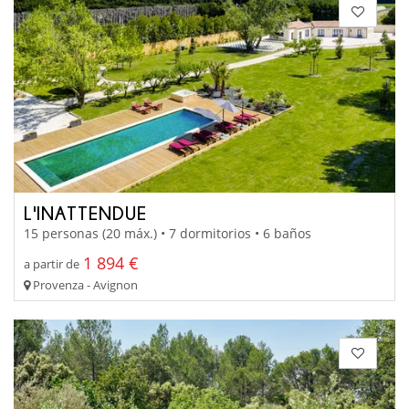
L'INATTENDUE
15 personas (20 máx.) • 7 dormitorios • 6 baños
1 894 €
a partir de
Provenza - Avignon