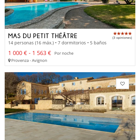
MAS DU PETIT THÉÂTRE
(3 opiniones)
14 personas (16 máx.) • 7 dormitorios • 5 baños
1 000 € - 1 563 €
Por noche
Provenza - Avignon