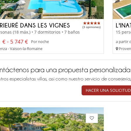
PRIEURÉ DANS LES VIGNES
L'IN
(3 opiniones)
sonas (18 máx.) • 7 dormitorios • 7 baños
15 pers
 € - 5 747 €
Por noche
a partir 
nza - Vaison-la-Romaine
Proven
ntáctenos para una propuesta personalizada
tros especialistas villas, así como nuestro servicio de conserjer
HACER UNA SOLICITUD