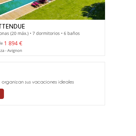
ATTENDUE
onas (20 máx.) • 7 dormitorios • 6 baños
1 894 €
de
za - Avignon
ía, organizan sus vacaciones ideales