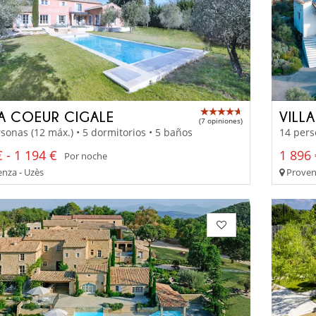
LA COEUR CIGALE
VILL
(7 opiniones)
sonas (12 máx.) • 5 dormitorios • 5 baños
14 pers
 - 1 194 €
1 896 
Por noche
nza - Uzès
Proven