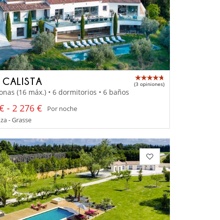
A CALISTA
(3 opiniones)
onas (16 máx.) • 6 dormitorios • 6 baños
€ - 2 276 €
Por noche
za - Grasse