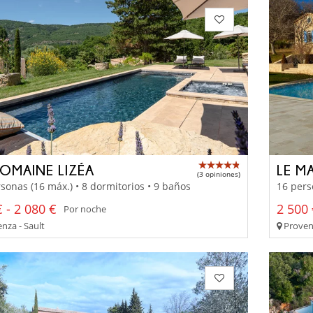
DOMAINE LIZÉA
LE M
(3 opiniones)
sonas (16 máx.) • 8 dormitorios • 9 baños
16 pers
 - 2 080 €
2 500
Por noche
nza - Sault
Provenz