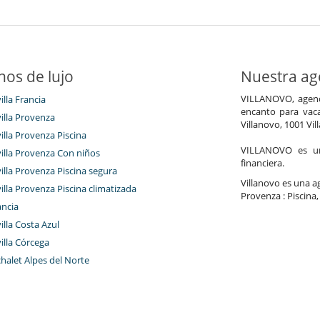
nos de lujo
Nuestra age
VILLANOVO, agenci
illa Francia
encanto para vaca
villa Provenza
Villanovo, 1001 Vil
villa Provenza Piscina
VILLANOVO es un 
villa Provenza Con niños
financiera.
villa Provenza Piscina segura
Villanovo es una age
villa Provenza Piscina climatizada
Provenza : Piscina,
ancia
villa Costa Azul
villa Córcega
chalet Alpes del Norte