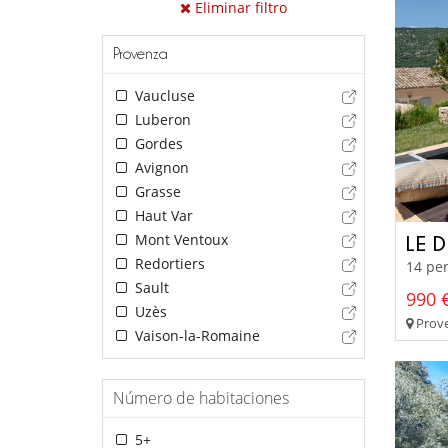
Eliminar filtro
Provenza
Vaucluse
Luberon
Gordes
Avignon
Grasse
Haut Var
Mont Ventoux
LE 
Redortiers
14 per
Sault
990 €
Uzès
Prove
Vaison-la-Romaine
Número de habitaciones
5+