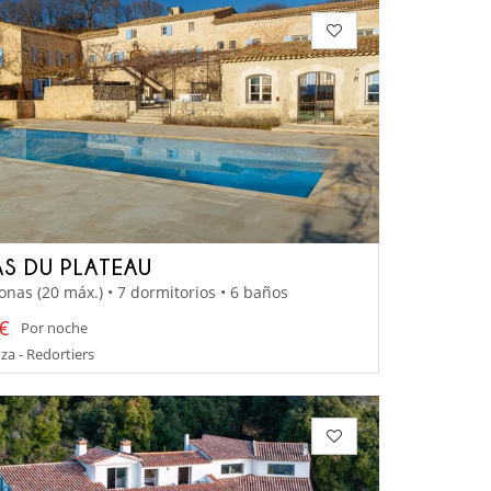
AS DU PLATEAU
onas (20 máx.) • 7 dormitorios • 6 baños
 €
Por noche
a - Redortiers