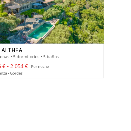
 ALTHEA
onas • 5 dormitorios • 5 baños
 € - 2 054 €
Por noche
nza - Gordes