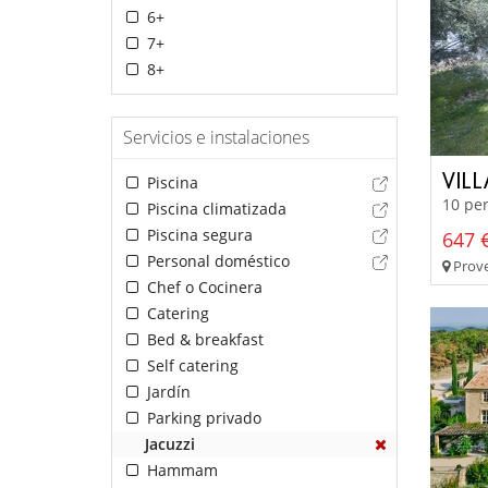
6+
7+
8+
Servicios e instalaciones
VIL
Piscina
10 per
Piscina climatizada
Piscina segura
647 €
Personal doméstico
Prove
Chef o Cocinera
Catering
Bed & breakfast
Self catering
Jardín
Parking privado
Jacuzzi
Hammam