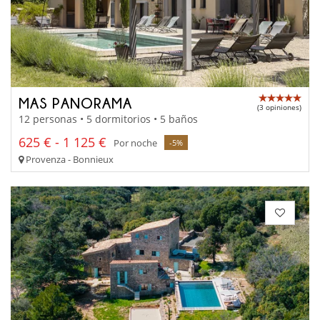
MAS PANORAMA
(3 opiniones)
12 personas • 5 dormitorios • 5 baños
625 € - 1 125 €
Por noche
-5%
Provenza - Bonnieux