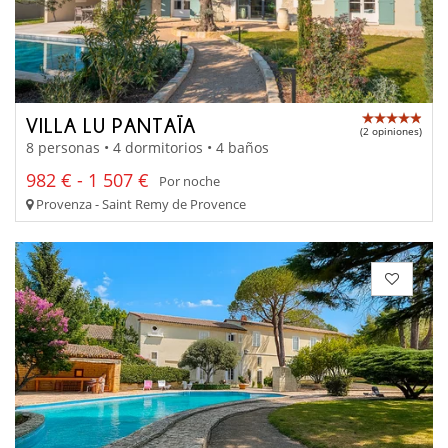
VILLA LU PANTAÏA
(2 opiniones)
8 personas • 4 dormitorios • 4 baños
982 € - 1 507 €
Por noche
Provenza - Saint Remy de Provence