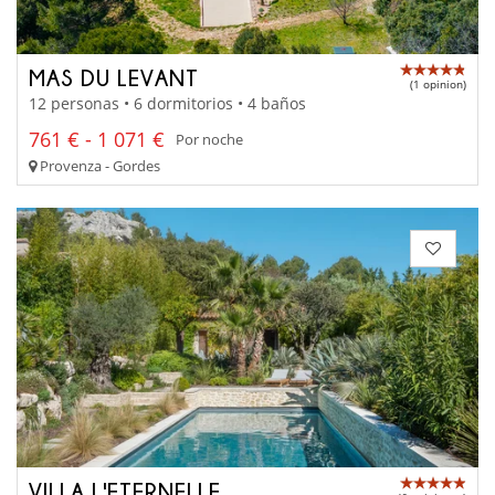
MAS DU LEVANT
(1 opinion)
12 personas • 6 dormitorios • 4 baños
761 € - 1 071 €
Por noche
Provenza - Gordes
VILLA L'ETERNELLE