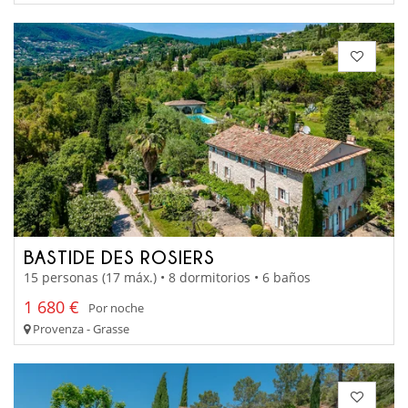
BASTIDE DES ROSIERS
15 personas (17 máx.) • 8 dormitorios • 6 baños
1 680 €
Por noche
Provenza - Grasse