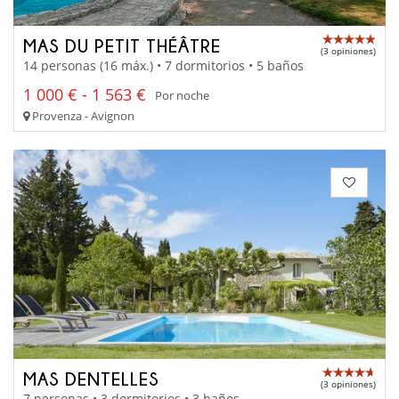
MAS DU PETIT THÉÂTRE
(3 opiniones)
14 personas (16 máx.) • 7 dormitorios • 5 baños
1 000 € - 1 563 €
Por noche
Provenza - Avignon
MAS DENTELLES
(3 opiniones)
7 personas • 3 dormitorios • 3 baños