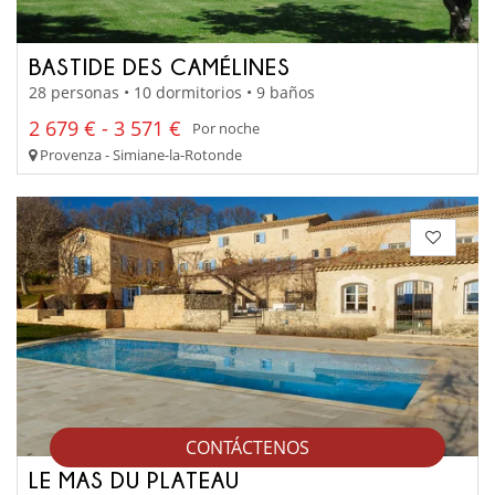
BASTIDE DES CAMÉLINES
28 personas • 10 dormitorios • 9 baños
2 679 € - 3 571 €
Por noche
Provenza - Simiane-la-Rotonde
CONTÁCTENOS
LE MAS DU PLATEAU