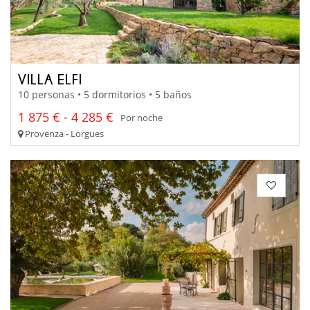
VILLA ELFI
10 personas • 5 dormitorios • 5 baños
1 875 € - 4 285 €
Por noche
Provenza - Lorgues