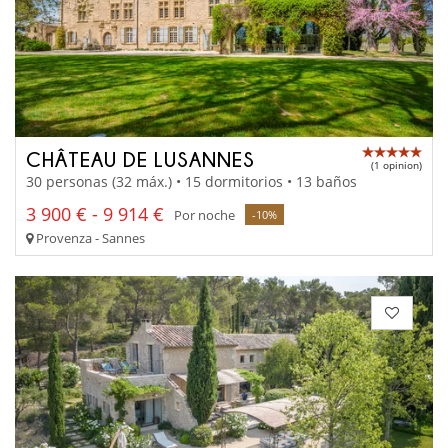
CHÂTEAU DE LUSANNES
(1 opinion)
30 personas (32 máx.) • 15 dormitorios • 13 baños
3 900 € - 9 914 €
Por noche
-10%
Provenza - Sannes