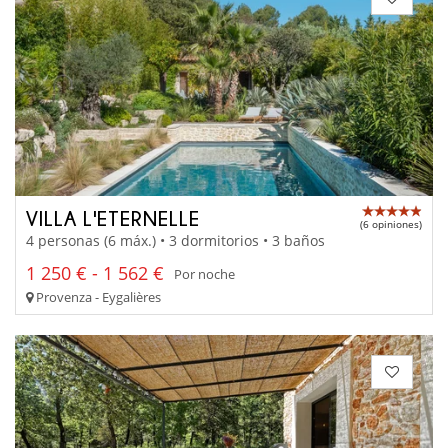
VILLA L'ETERNELLE
(6 opiniones)
4 personas (6 máx.) • 3 dormitorios • 3 baños
1 250 € - 1 562 €
Por noche
Provenza - Eygalières