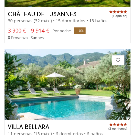
CHÂTEAU DE LUSANNES
(1 opinion)
30 personas (32 máx.) • 15 dormitorios • 13 baños
3 900 € - 9 914 €
Por noche
-10%
Provenza - Sannes
VILLA BELLARA
(2 opiniones)
11 personas (13 máx.) • 6 dormitorios • 6 baños