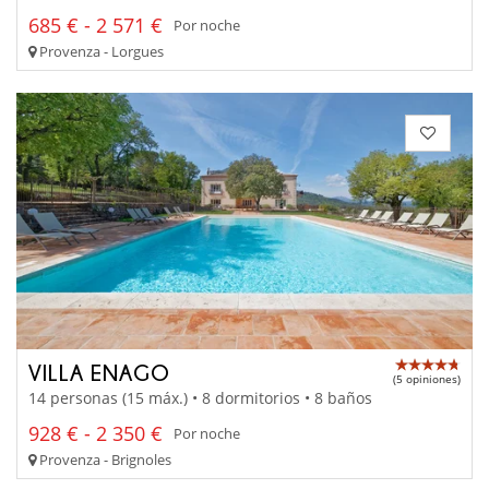
685 € - 2 571 €
Por noche
Provenza - Lorgues
VILLA ENAGO
(5 opiniones)
14 personas (15 máx.) • 8 dormitorios • 8 baños
928 € - 2 350 €
Por noche
Provenza - Brignoles