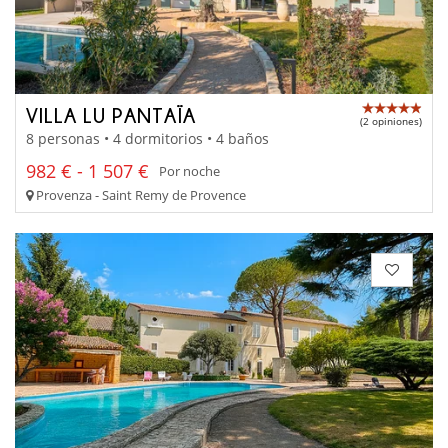
VILLA LU PANTAÏA
(2 opiniones)
8 personas • 4 dormitorios • 4 baños
982 € - 1 507 €
Por noche
Provenza - Saint Remy de Provence