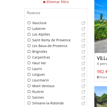
Eliminar filtro
Provenza
Vaucluse
Luberon
Los Alpilles
Saint Remy de Provence
Les Baux-de-Provence
Brignoles
Carpentras
VIL
Haut Var
8 pers
Lauris
982 €
Lorgues
Prove
Lourmarin
Mont Ventoux
Rustrel
Sannes
Simiane-la-Rotonde