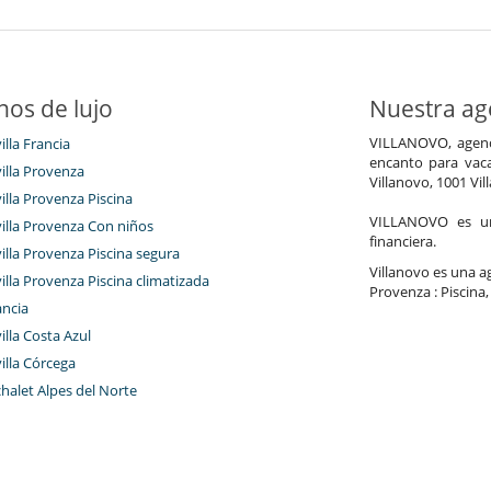
nos de lujo
Nuestra age
VILLANOVO, agenci
illa Francia
encanto para vaca
villa Provenza
Villanovo, 1001 Vil
villa Provenza Piscina
VILLANOVO es un 
villa Provenza Con niños
financiera.
villa Provenza Piscina segura
Villanovo es una age
villa Provenza Piscina climatizada
Provenza : Piscina,
ancia
villa Costa Azul
villa Córcega
chalet Alpes del Norte