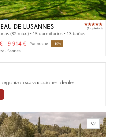
EAU DE LUSANNES
(1 opinion)
onas (32 máx.) • 15 dormitorios • 13 baños
€ - 9 914 €
Por noche
-10%
za - Sannes
ía, organizan sus vacaciones ideales