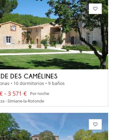
IDE DES CAMÉLINES
onas • 10 dormitorios • 9 baños
€ - 3 571 €
Por noche
za - Simiane-la-Rotonde