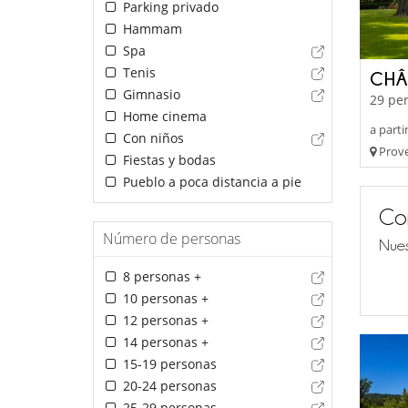
Parking privado
Hammam
Spa
Tenis
CHÂ
Gimnasio
29 per
Home cinema
a parti
Con niños
Prove
Fiestas y bodas
Pueblo a poca distancia a pie
Co
Número de personas
Nues
8 personas +
10 personas +
12 personas +
14 personas +
15-19 personas
20-24 personas
25-29 personas