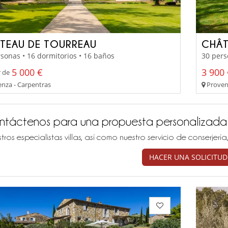
TEAU DE TOURREAU
CHÂT
sonas • 16 dormitorios • 16 baños
30 pers
5 000 €
3 900 
r de
nza - Carpentras
Proven
ntáctenos para una propuesta personalizada
tros especialistas villas, así como nuestro servicio de conserjer
HACER UNA SOLICITUD