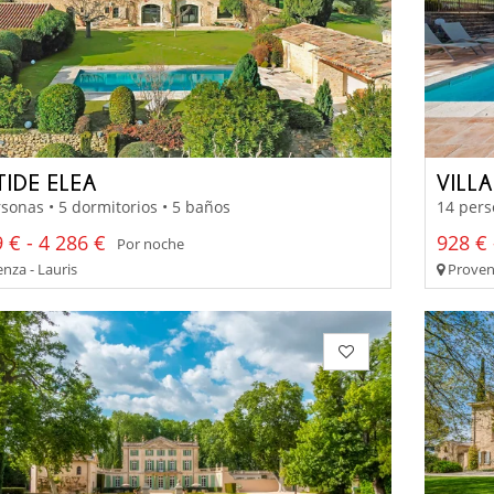
TIDE ELEA
VILL
sonas • 5 dormitorios • 5 baños
14 pers
 € - 4 286 €
928 € 
Por noche
nza - Lauris
Provenz