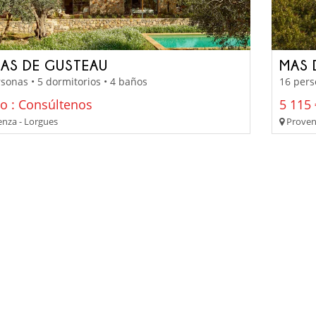
MAS DE GUSTEAU
MAS 
sonas • 5 dormitorios • 4 baños
16 pers
io : Consúltenos
5 115 
nza - Lorgues
Proven