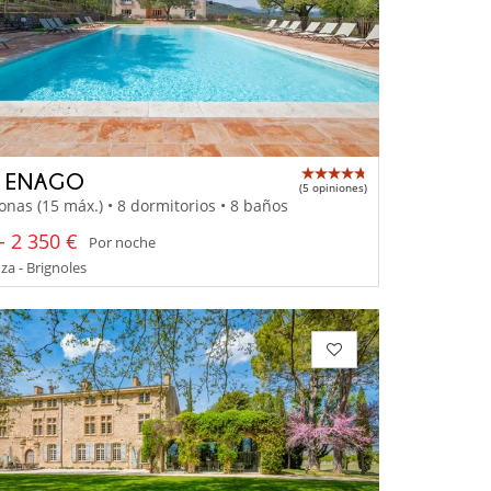
A ENAGO
(5 opiniones)
onas (15 máx.) • 8 dormitorios • 8 baños
- 2 350 €
Por noche
a - Brignoles