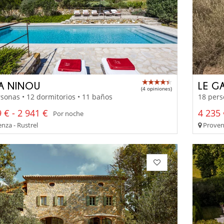
LA NINOU
LE G
(4 opiniones)
sonas • 12 dormitorios • 11 baños
18 pers
 € - 2 941 €
4 235 
Por noche
nza - Rustrel
Proven