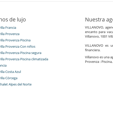
nos de lujo
Nuestra age
VILLANOVO, agenci
illa Francia
encanto para vaca
villa Provenza
Villanovo, 1001 Vil
villa Provenza Piscina
VILLANOVO es un 
villa Provenza Con niños
financiera.
villa Provenza Piscina segura
Villanovo es una age
villa Provenza Piscina climatizada
Provenza : Piscina,
ancia
villa Costa Azul
villa Córcega
chalet Alpes del Norte