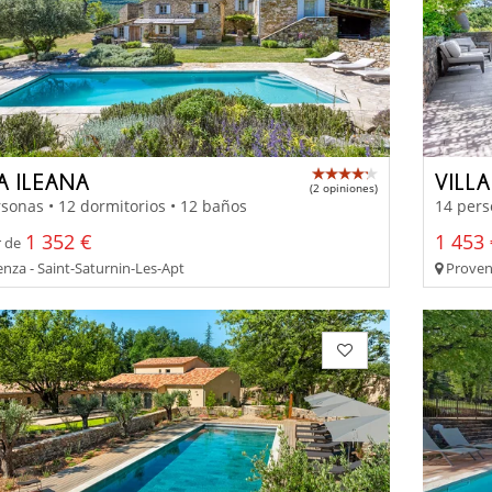
A ILEANA
VILL
(2 opiniones)
sonas • 12 dormitorios • 12 baños
14 pers
1 352 €
1 453 
r de
nza - Saint-Saturnin-Les-Apt
Proven