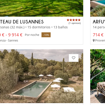
TEAU DE LUSANNES
ARFU
(1 opinion)
sonas (32 máx.) • 15 dormitorios • 13 baños
14 pers
 € - 9 914 €
714 € 
Por noche
-10%
nza - Sannes
Proven