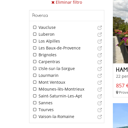
Eliminar filtro
Provenza
Vaucluse
Luberon
Los Alpilles
Les Baux-de-Provence
Brignoles
Carpentras
L'Isle-sur-la-Sorgue
HAM
Lourmarin
22 per
Mont Ventoux
857 €
Méounes-lès-Montrieux
Prove
Saint-Saturnin-Les-Apt
Sannes
Tourves
Vaison-la-Romaine