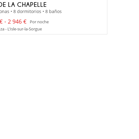
DE LA CHAPELLE
onas • 8 dormitorios • 8 baños
€ - 2 946 €
Por noche
a - L'Isle-sur-la-Sorgue