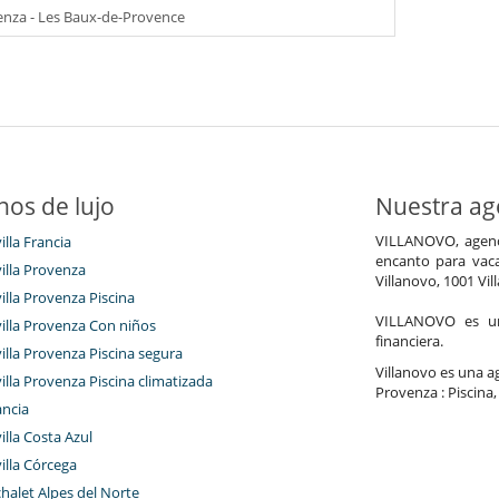
nza - Les Baux-de-Provence
nos de lujo
Nuestra age
VILLANOVO, agenci
illa Francia
encanto para vaca
villa Provenza
Villanovo, 1001 Vil
villa Provenza Piscina
VILLANOVO es un 
villa Provenza Con niños
financiera.
villa Provenza Piscina segura
Villanovo es una age
villa Provenza Piscina climatizada
Provenza : Piscina,
ancia
villa Costa Azul
villa Córcega
chalet Alpes del Norte