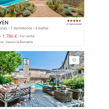
YEN
(3 opiniones)
onas • 7 dormitorios • 6 baños
- 1 786 €
Por noche
za - Vaison-la-Romaine