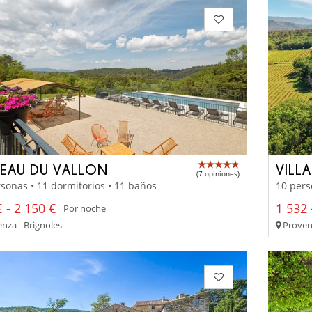
EAU DU VALLON
VILL
(7 opiniones)
sonas • 11 dormitorios • 11 baños
10 pers
 - 2 150 €
1 532 
Por noche
nza - Brignoles
Proven