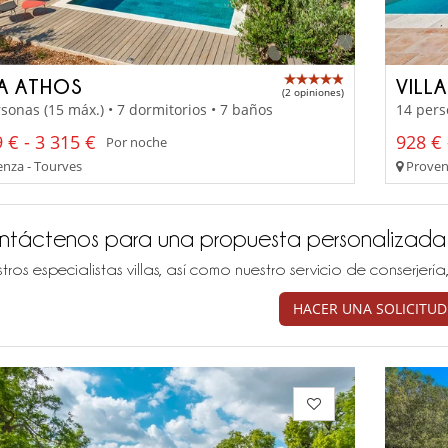
LA ATHOS
VILL
(2 opiniones)
sonas (15 máx.) • 7 dormitorios • 7 baños
14 pers
 € - 3 315 €
928 € 
Por noche
nza - Tourves
Provenz
ntáctenos para una propuesta personalizada
tros especialistas villas, así como nuestro servicio de conserjer
HACER UNA SOLICITUD