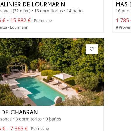
GALINIER DE LOURMARIN
MAS 
sonas (32 máx.) • 16 dormitorios • 14 baños
16 pers
 € - 15 882 €
1 785 
Por noche
nza - Lourmarin
Provenz
 DE CHABRAN
sonas • 8 dormitorios • 9 baños
 € - 7 365 €
Por noche