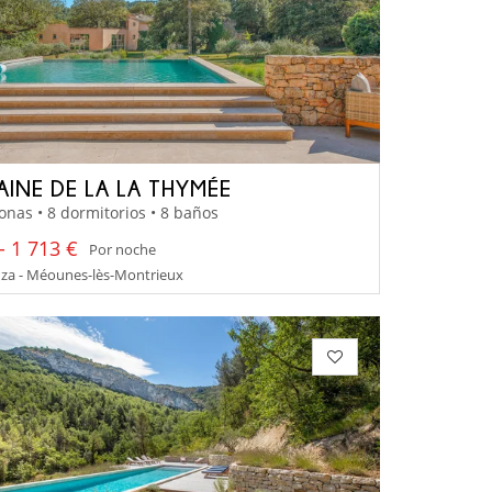
INE DE LA LA THYMÉE
onas • 8 dormitorios • 8 baños
- 1 713 €
Por noche
za - Méounes-lès-Montrieux