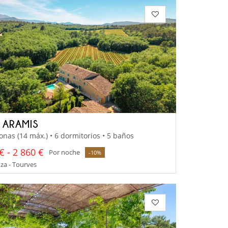
A ARAMIS
onas (14 máx.) • 6 dormitorios • 5 baños
€ - 2 860 €
Por noche
-10%
za - Tourves