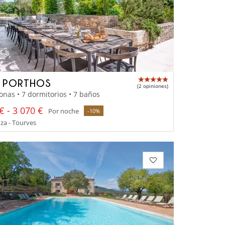
A PORTHOS
(2 opiniones)
onas • 7 dormitorios • 7 baños
€ - 3 070 €
Por noche
-10%
za - Tourves