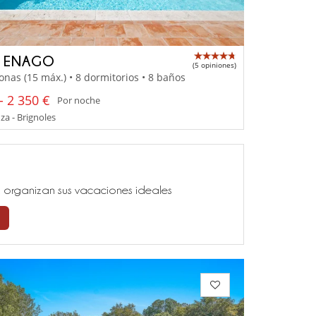
A ENAGO
(5 opiniones)
onas (15 máx.) • 8 dormitorios • 8 baños
- 2 350 €
Por noche
a - Brignoles
ía, organizan sus vacaciones ideales