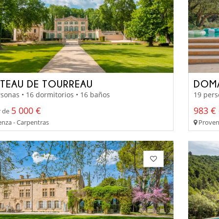
TEAU DE TOURREAU
DOMA
sonas • 16 dormitorios • 16 baños
19 pers
5 000 €
983 € 
r de
nza - Carpentras
Proven