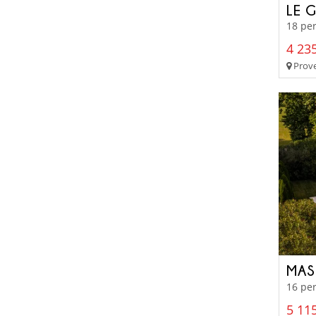
LE 
18 per
4 235
Prove
MAS
16 per
5 115