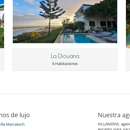
La Diouana
6 Habitaciones
nos de lujo
Nuestra age
VILLANOVO, agenci
villa Marrakech
encanto para vaca