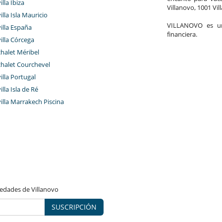
illa Ibiza
Villanovo, 1001 Vil
illa Isla Mauricio
VILLANOVO es un 
villa España
financiera.
villa Córcega
chalet Méribel
chalet Courchevel
villa Portugal
illa Isla de Ré
villa Marrakech Piscina
vedades de Villanovo
SUSCRIPCIÓN