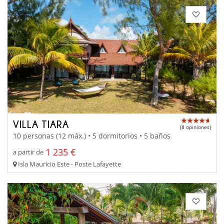
VILLA TIARA
(8 opiniones)
10 personas (12 máx.) • 5 dormitorios • 5 baños
1 235 €
a partir de
Isla Mauricio Este - Poste Lafayette