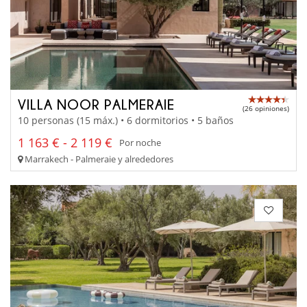
VILLA NOOR PALMERAIE
(26 opiniones)
10 personas (15 máx.) • 6 dormitorios • 5 baños
1 163 € - 2 119 €
Por noche
Marrakech - Palmeraie y alrededores