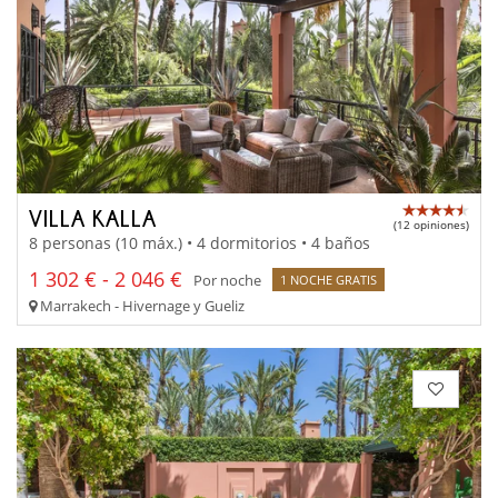
VILLA KALLA
(12 opiniones)
8 personas (10 máx.) • 4 dormitorios • 4 baños
1 302 € - 2 046 €
Por noche
1 NOCHE GRATIS
Marrakech - Hivernage y Gueliz