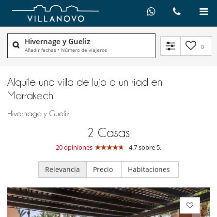
Hivernage y Gueliz
0
Añadir fechas
•
Número de viajeros
Alquile una villa de lujo o un riad en
Marrakech
Hivernage y Gueliz
2
Casas
20 opiniones
4.7 sobre 5.
Relevancia
Precio
Habitaciones