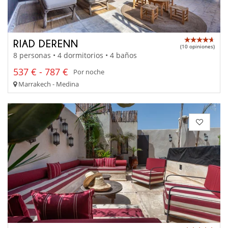
RIAD DERENN
(10 opiniones)
8 personas • 4 dormitorios • 4 baños
537 € - 787 €
Por noche
Marrakech - Medina