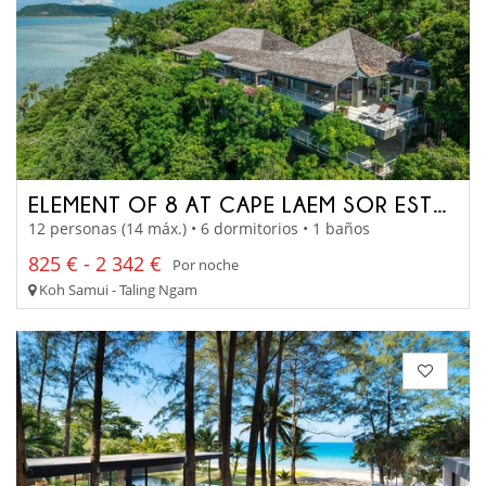
ELEMENT OF 8 AT CAPE LAEM SOR ESTATE
12 personas (14 máx.) • 6 dormitorios • 1 baños
825 € - 2 342 €
Por noche
Koh Samui - Taling Ngam