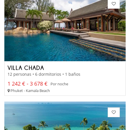
VILLA CHADA
12 personas • 6 dormitorios • 1 baños
1 242 € - 3 678 €
Por noche
Phuket - Kamala Beach