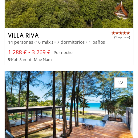
VILLA RIVA
(1 opinion)
14 personas (16 máx.) • 7 dormitorios • 1 baños
1 288 € - 3 269 €
Por noche
Koh Samui - Mae Nam