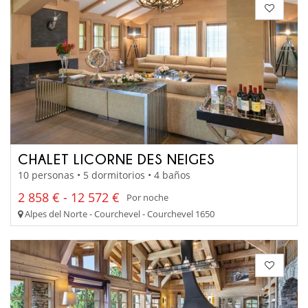
CHALET LICORNE DES NEIGES
10 personas • 5 dormitorios • 4 baños
2 858 € - 12 572 €
Por noche
Alpes del Norte - Courchevel - Courchevel 1650