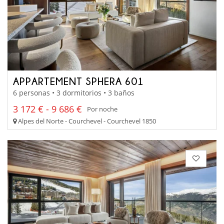
APPARTEMENT SPHERA 601
6 personas • 3 dormitorios • 3 baños
3 172 € - 9 686 €
Por noche
Alpes del Norte - Courchevel - Courchevel 1850