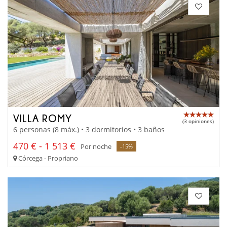
VILLA ROMY
(3 opiniones)
6 personas (8 máx.) • 3 dormitorios • 3 baños
470 € - 1 513 €
Por noche
-15%
Córcega - Propriano