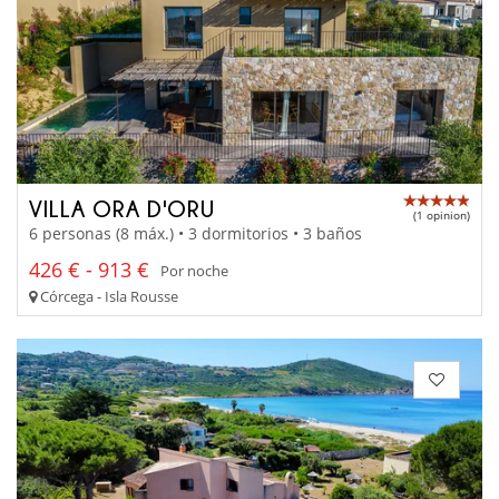
VILLA ORA D'ORU
(1 opinion)
6 personas (8 máx.) • 3 dormitorios • 3 baños
426 € - 913 €
Por noche
Córcega - Isla Rousse