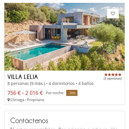
VILLA LELIA
(3 opiniones)
8 personas (9 máx.) • 4 dormitorios • 4 baños
756 € - 2 016 €
Por noche
-30%
Córcega - Propriano
Contáctenos