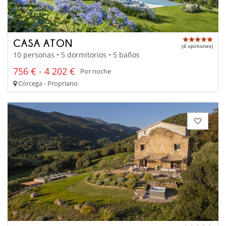
CASA ATON
(4 opiniones)
10 personas • 5 dormitorios • 5 baños
756 € - 4 202 €
Por noche
Córcega - Propriano