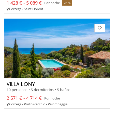
1 428 € - 5 089 €
Por noche
-20%
Córcega - Saint Florent
VILLA LONY
10 personas • 5 dormitorios • 5 baños
2 571 € - 4 714 €
Por noche
Córcega - Porto-Vecchio - Palombaggia