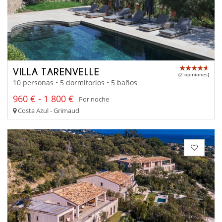
VILLA TARENVELLE
(2 opiniones)
10 personas • 5 dormitorios • 5 baños
960 € - 1 800 €
Por noche
Costa Azul - Grimaud