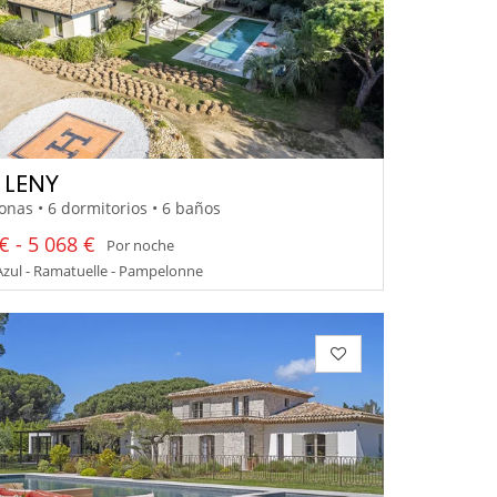
A LENY
onas • 6 dormitorios • 6 baños
€ - 5 068 €
Por noche
zul - Ramatuelle - Pampelonne