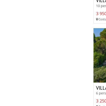
VIL
10 per
3 950
Costa 
VILL
6 pers
3 250