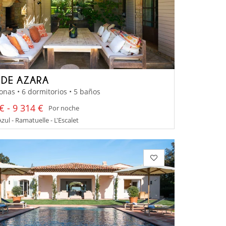
IDE AZARA
onas • 6 dormitorios • 5 baños
€ - 9 314 €
Por noche
zul - Ramatuelle - L'Escalet