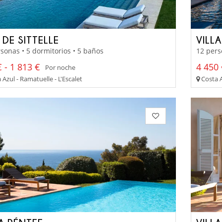
 DE SITTELLE
VILLA
sonas • 5 dormitorios • 5 baños
12 pers
 - 1 813 €
4 450 
Por noche
Azul - Ramatuelle - L'Escalet
Costa A