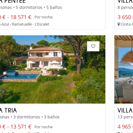
LA PÉNTEE
VILL
sonas • 5 dormitorios • 5 baños
8 perso
 € - 18 571 €
3 650 
Por noche
Azul - Ramatuelle - L'Escalet
Costa A
A TRIA
VILL
onas • 3 dormitorios • 3 baños
13 pers
 € - 13 571 €
4 965
Por noche