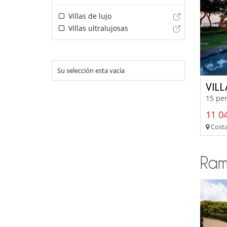
Villas de lujo
Villas ultralujosas
Su selección esta vacía
VIL
15 per
11 04
Costa
Ram