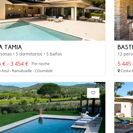
A TAMIA
BAST
sonas • 5 dormitorios • 5 baños
12 pers
 € - 3 454 €
5 445 
Por noche
 Azul - Ramatuelle - L'Oumède
Costa A