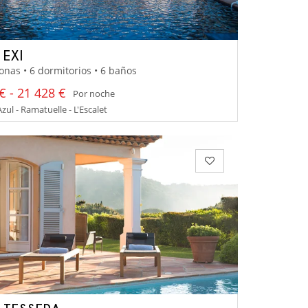
 EXI
onas • 6 dormitorios • 6 baños
€ - 21 428 €
Por noche
zul - Ramatuelle - L'Escalet