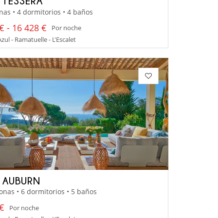
A TESSERA
nas • 4 dormitorios • 4 baños
€ - 16 428 €
Por noche
zul - Ramatuelle - L'Escalet
A AUBURN
onas • 6 dormitorios • 5 baños
 €
Por noche