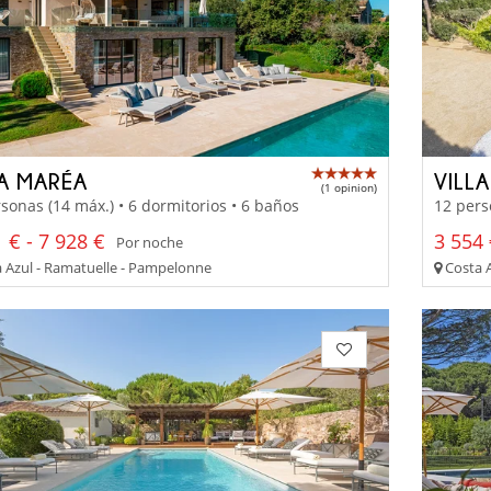
LA MARÉA
VILL
(1 opinion)
sonas (14 máx.) • 6 dormitorios • 6 baños
12 pers
 € - 7 928 €
3 554 
Por noche
 Azul - Ramatuelle - Pampelonne
Costa A