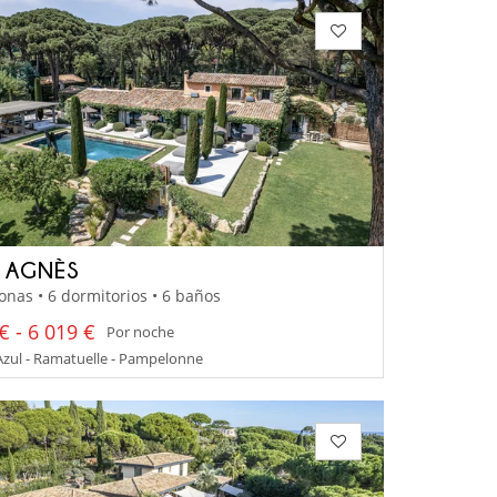
A AGNÈS
onas • 6 dormitorios • 6 baños
€ - 6 019 €
Por noche
zul - Ramatuelle - Pampelonne