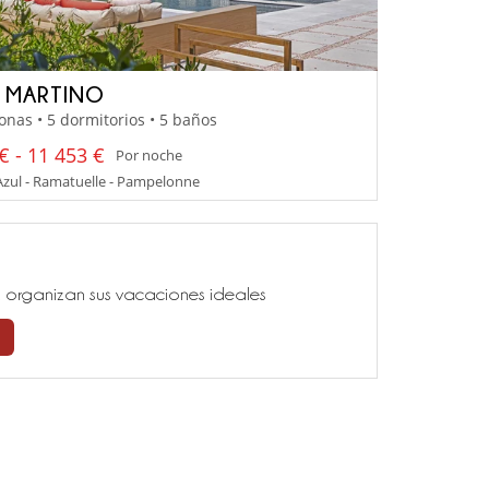
A MARTINO
onas • 5 dormitorios • 5 baños
€ - 11 453 €
Por noche
zul - Ramatuelle - Pampelonne
ía, organizan sus vacaciones ideales