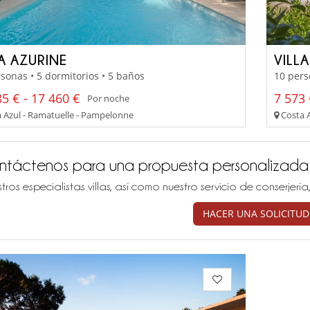
LA AZURINE
VILL
sonas • 5 dormitorios • 5 baños
10 pers
5 € - 17 460 €
7 573 
Por noche
 Azul - Ramatuelle - Pampelonne
Costa A
ntáctenos para una propuesta personalizada
tros especialistas villas, así como nuestro servicio de conserjer
HACER UNA SOLICITUD