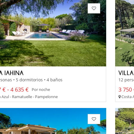
A IAHINA
VILL
sonas • 5 dormitorios • 4 baños
12 pers
 € - 4 635 €
3 750 
Por noche
 Azul - Ramatuelle - Pampelonne
Costa A