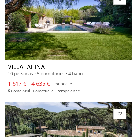
VILLA IAHINA
10 personas • 5 dormitorios • 4 baños
1 617 € - 4 635 €
Por noche
Costa Azul - Ramatuelle - Pampelonne