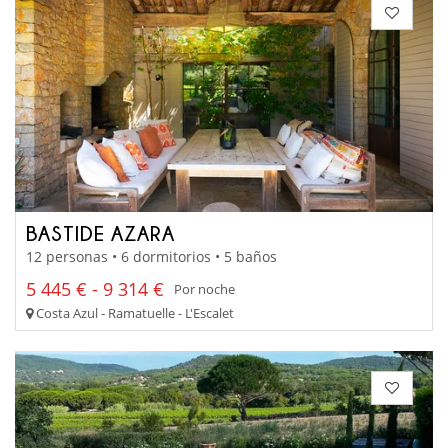
BASTIDE AZARA
12 personas • 6 dormitorios • 5 baños
5 445 € - 9 314 €
Por noche
Costa Azul - Ramatuelle - L'Escalet