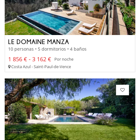
LE DOMAINE MANZA
10 personas • 5 dormitorios • 4 baños
1 856 € - 3 162 €
Por noche
Costa Azul - Saint-Paul-de-Vence