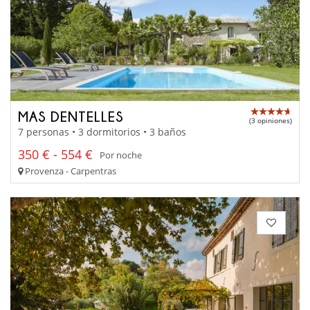
MAS DENTELLES
(3 opiniones)
7 personas • 3 dormitorios • 3 baños
350 € - 554 €
Por noche
Provenza - Carpentras