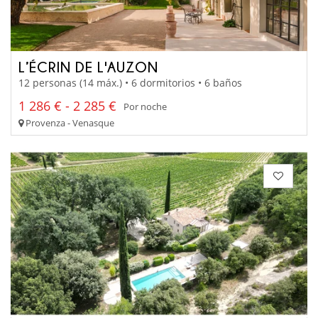
L’ÉCRIN DE L'AUZON
12 personas (14 máx.) • 6 dormitorios • 6 baños
1 286 € - 2 285 €
Por noche
Provenza - Venasque