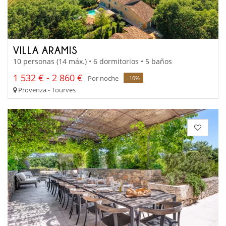
VILLA ARAMIS
10 personas (14 máx.) • 6 dormitorios • 5 baños
1 532 € - 2 860 €
Por noche
-10%
Provenza - Tourves