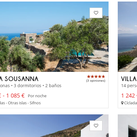
LA SOUSANNA
VILL
(3 opiniones)
onas • 3 dormitorios • 2 baños
14 pers
 - 1 085 €
1 242 
Por noche
as - Otras islas - Sifnos
Cícladas