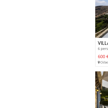
VIL
6 pers
600 €
Cíclad