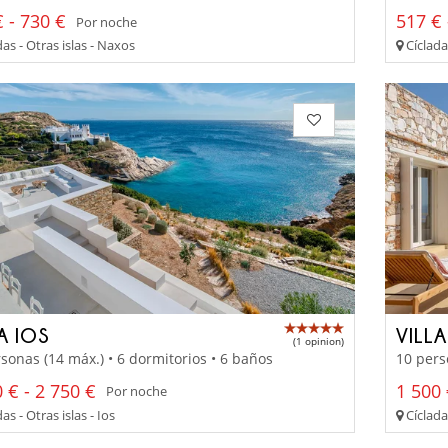
 - 730 €
517 € 
Por noche
as - Otras islas - Naxos
Cíclada
A IOS
VILL
(1 opinion)
sonas (14 máx.) • 6 dormitorios • 6 baños
10 pers
 € - 2 750 €
1 500 
Por noche
as - Otras islas - Ios
Cícladas