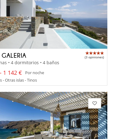
A GALERIA
(3 opiniones)
nas • 4 dormitorios • 4 baños
- 1 142 €
Por noche
 - Otras islas - Tinos