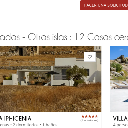
HACER UNA SOLICITUD
adas - Otras islas : 12 Casas cerc
A IPHIGENIA
VILL
(5 opiniones)
onas • 2 dormitorios • 1 baños
4 perso