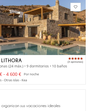
A LITHORA
(3 opiniones)
onas (24 máx.) • 9 dormitorios • 10 baños
€ - 4 600 €
Por noche
 - Otras islas - Kea
ía, organizan sus vacaciones ideales