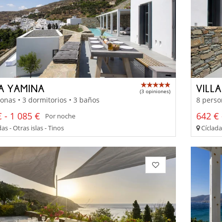
LA YAMINA
VILL
(3 opiniones)
onas • 3 dormitorios • 3 baños
8 perso
 - 1 085 €
642 € 
Por noche
as - Otras islas - Tinos
Cícladas