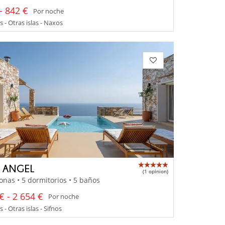
- 842 €
Por noche
s - Otras islas - Naxos
A ANGEL
(1 opinion)
onas • 5 dormitorios • 5 baños
€ - 2 654 €
Por noche
 - Otras islas - Sifnos