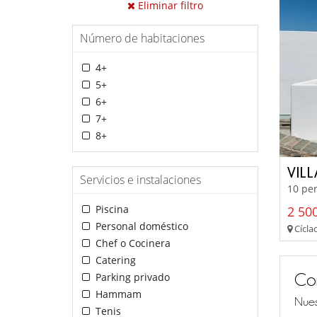
Eliminar filtro
Número de habitaciones
4+
5+
6+
7+
8+
VILL
Servicios e instalaciones
10 per
Piscina
2 500
Personal doméstico
Cíclad
Chef o Cocinera
Catering
Co
Parking privado
Hammam
Nues
Tenis