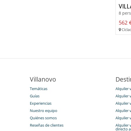
VIL
8 pers
562 €
Cíclad
Villanovo
Desti
Temáticas
Alquiler v
Guías
Alquiler v
Experiencias
Alquiler v
Nuestro equipo
Alquiler 
Quiénes somos
Alquiler v
Reseñas de clientes
Alquiler 
directo a