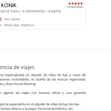
A KONIK
(4 opiniones)
nas (9 máx.) • 4 dormitorios • 4 baños
 €
Por noche
s - Otras islas - Kythnos
ncia de viajes
a especializada en alquiler de villas de lujo y casas de
ciones inolvidables, es dueña de las marcas registradas
las y Ibiza House Renting.
agente de viajes con licencia oficial y una garantía
ncia especialista en el alquiler de villas de lujo de Kea :
 Acceso directo a la playa, Personal doméstico, etc.