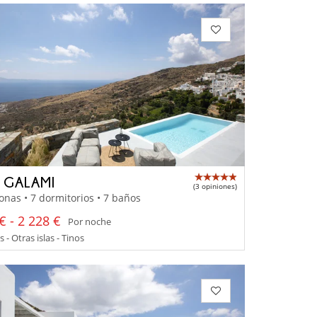
A GALAMI
(3 opiniones)
onas • 7 dormitorios • 7 baños
€ - 2 228 €
Por noche
 - Otras islas - Tinos