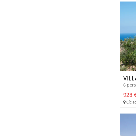
VIL
6 pers
928 €
Cíclad