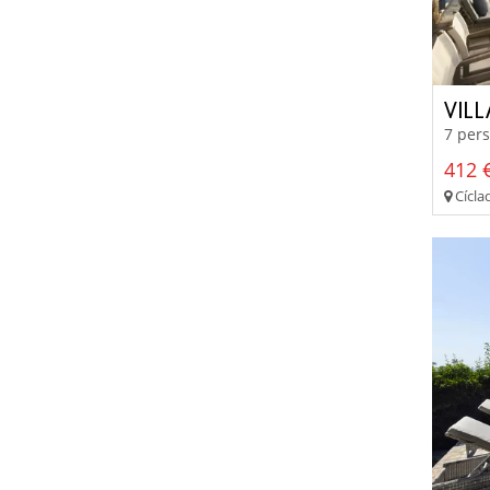
VIL
7 pers
412 €
Cíclad