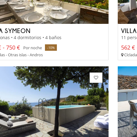
LA SYMEON
VILL
onas • 4 dormitorios • 4 baños
11 pers
 - 750 €
562 € 
Por noche
-10%
as - Otras islas - Andros
Cíclada