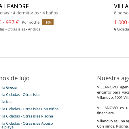
LA LEANDRE
VILL
onas • 4 dormitorios • 4 baños
8 perso
 - 937 €
1 000
Por noche
-10%
as - Otras islas - Andros
Cíclada
nos de lujo
Nuestra age
VILLANOVO, agenci
illa Grecia
encanto para vaca
illa Cícladas - Otras islas
Villanovo, 1001 Vil
illa Kea
VILLANOVO es un 
villa Cícladas - Otras islas Con niños
financiera.
illa Cícladas - Otras islas Piscina
Villanovo es una age
villa Cícladas - Otras islas Acceso
Con niños, Piscina,
 la playa