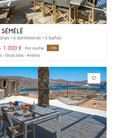
A SÉMÉLÉ
onas • 6 dormitorios • 3 baños
- 1 000 €
Por noche
-10%
s - Otras islas - Andros