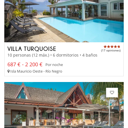
VILLA TURQUOISE
(17 opiniones)
10 personas (12 máx.) • 6 dormitorios • 4 baños
687 € - 2 200 €
Por noche
Isla Mauricio Oeste - Río Negro