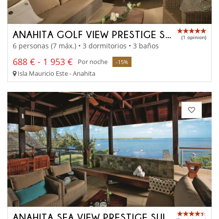
ANAHITA GOLF VIEW PRESTIGE SUITE
(1 opinion)
6 personas (7 máx.) • 3 dormitorios • 3 baños
688 € - 1 953 €
Por noche
-15%
Isla Mauricio Este - Anahita
ANAHITA SEA VIEW PRESTIGE SUITE