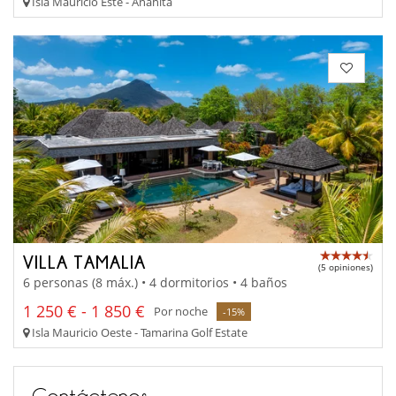
Isla Mauricio Este - Anahita
VILLA TAMALIA
(5 opiniones)
6 personas (8 máx.) • 4 dormitorios • 4 baños
1 250 € - 1 850 €
Por noche
-15%
Isla Mauricio Oeste - Tamarina Golf Estate
Contáctenos