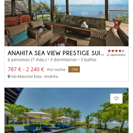
ANAHITA SEA VIEW PRESTIGE SUITE
(2 opiniones)
6 personas (7 máx.) • 3 dormitorios • 3 baños
787 € - 2 240 €
Por noche
-15%
Isla Mauricio Este - Anahita