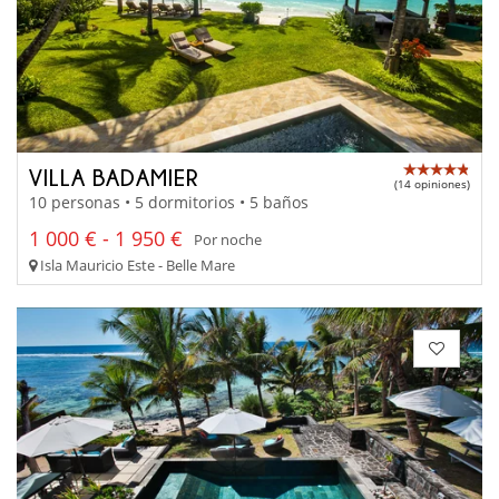
VILLA BADAMIER
(14 opiniones)
10 personas • 5 dormitorios • 5 baños
1 000 € - 1 950 €
Por noche
Isla Mauricio Este - Belle Mare