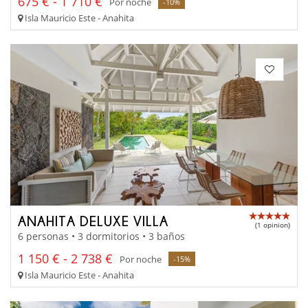
675 € - 1 710 €
Por noche
-10%
Isla Mauricio Este - Anahita
ANAHITA DELUXE VILLA
(1 opinion)
6 personas • 3 dormitorios • 3 baños
1 150 € - 2 738 €
Por noche
-15%
Isla Mauricio Este - Anahita