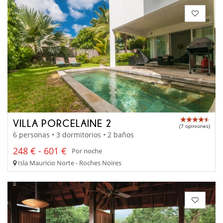
VILLA PORCELAINE 2
(7 opiniones)
6 personas • 3 dormitorios • 2 baños
248 € - 601 €
Por noche
Isla Mauricio Norte - Roches Noires