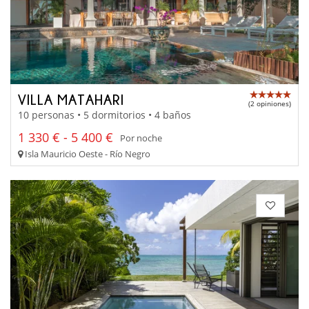
VILLA MATAHARI
(2 opiniones)
10 personas • 5 dormitorios • 4 baños
1 330 € - 5 400 €
Por noche
Isla Mauricio Oeste - Río Negro