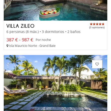
VILLA ZILEO
(3 opiniones)
6 personas (8 máx.) • 3 dormitorios • 2 baños
387 € - 987 €
Por noche
Isla Mauricio Norte - Grand Baie