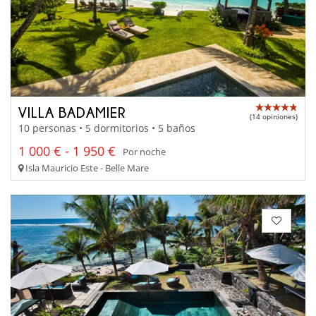
VILLA BADAMIER
(14 opiniones)
10 personas • 5 dormitorios • 5 baños
1 000 € - 1 950 €
Por noche
Isla Mauricio Este - Belle Mare