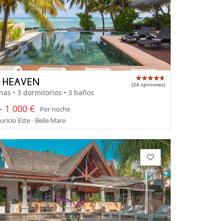
A HEAVEN
(24 opiniones)
nas • 3 dormitorios • 3 baños
- 1 000 €
Por noche
uricio Este - Belle Mare