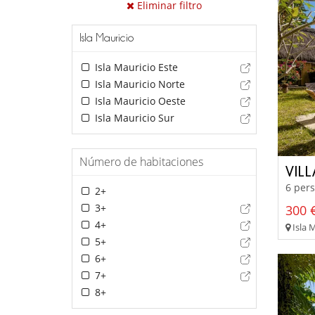
Eliminar filtro
Isla Mauricio
Isla Mauricio Este
Isla Mauricio Norte
Isla Mauricio Oeste
Isla Mauricio Sur
Número de habitaciones
VILL
6 pers
2+
3+
300 €
4+
Isla M
5+
6+
7+
8+