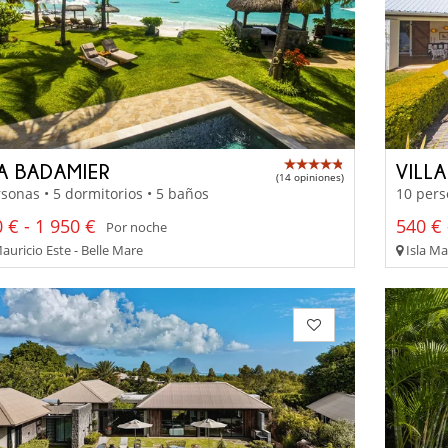
LA BADAMIER
VILL
(14 opiniones)
sonas • 5 dormitorios • 5 baños
10 pers
 € - 1 950 €
540 € 
Por noche
auricio Este - Belle Mare
Isla Ma