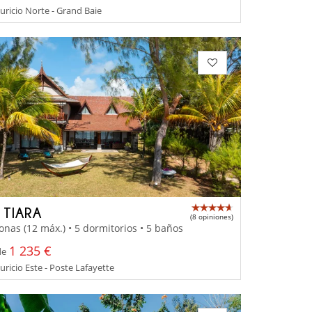
uricio Norte - Grand Baie
 TIARA
(8 opiniones)
onas (12 máx.) • 5 dormitorios • 5 baños
1 235 €
de
uricio Este - Poste Lafayette