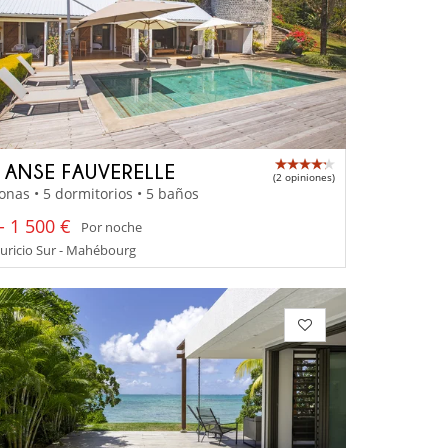
A ANSE FAUVERELLE
(2 opiniones)
onas • 5 dormitorios • 5 baños
- 1 500 €
Por noche
uricio Sur - Mahébourg