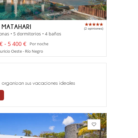
A MATAHARI
(2 opiniones)
onas • 5 dormitorios • 4 baños
€ - 5 400 €
Por noche
uricio Oeste - Río Negro
ía, organizan sus vacaciones ideales