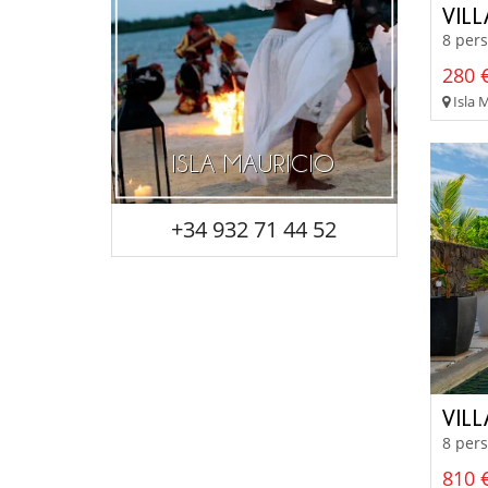
VILL
8 pers
280 €
Isla M
ISLA MAURICIO
+34 932 71 44 52
VIL
8 pers
810 €