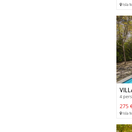
Isla M
VILL
4 pers
275 €
Isla 