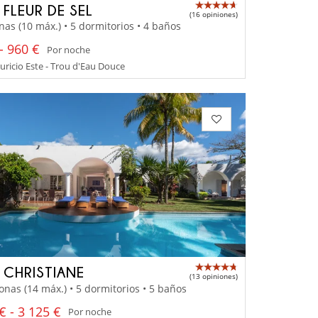
 FLEUR DE SEL
(16 opiniones)
nas (10 máx.) • 5 dormitorios • 4 baños
- 960 €
Por noche
uricio Este - Trou d'Eau Douce
A CHRISTIANE
(13 opiniones)
onas (14 máx.) • 5 dormitorios • 5 baños
€ - 3 125 €
Por noche