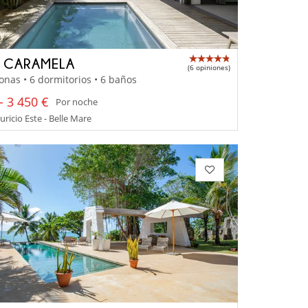
A CARAMELA
(6 opiniones)
onas • 6 dormitorios • 6 baños
- 3 450 €
Por noche
uricio Este - Belle Mare