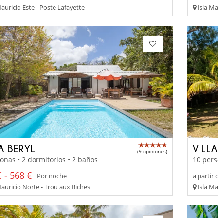
auricio Este - Poste Lafayette
Isla Ma
A BERYL
VILLA
(9 opiniones)
onas • 2 dormitorios • 2 baños
10 pers
 - 568 €
Por noche
a partir 
Mauricio Norte - Trou aux Biches
Isla Ma