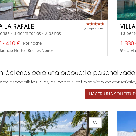
A LA RAFALE
VILL
(25 opiniones)
onas • 3 dormitorios • 2 baños
10 pers
 - 410 €
1 330 
Por noche
Mauricio Norte - Roches Noires
Isla Ma
ntáctenos para una propuesta personalizada
tros especialistas villas, así como nuestro servicio de conserjer
HACER UNA SOLICITUD