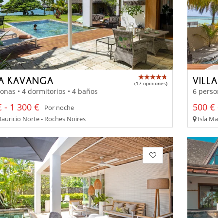
LA KAVANGA
VILL
(17 opiniones)
onas • 4 dormitorios • 4 baños
6 perso
 - 1 300 €
500 € 
Por noche
Mauricio Norte - Roches Noires
Isla Ma