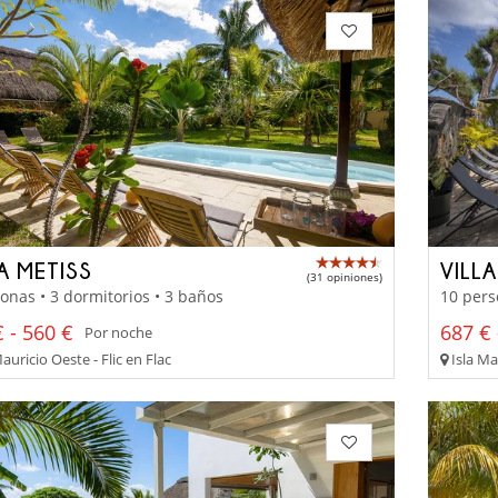
A METISS
VILL
(31 opiniones)
onas • 3 dormitorios • 3 baños
10 pers
 - 560 €
687 € 
Por noche
auricio Oeste - Flic en Flac
Isla Ma