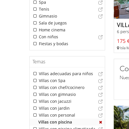
Spa
Tenis
Gimnasio
Sala de juegos
VILL
Home cinema
6 pers
Con niños
175 €
Fiestas y bodas
Isla 
Temas
Co
Villas adecuadas para niños
Nues
Villas con Spa
Villas con chef/cocinero
Villas con gimnasio
Villas con jacuzzi
Villas con jardin
Villas con personal
Villas con piscina
Villas con piscina climatizada