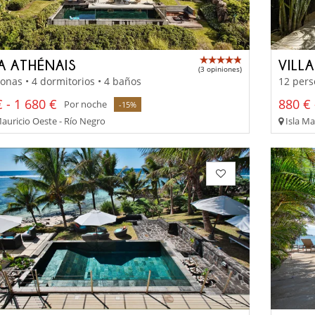
LA ATHÉNAIS
VILL
(3 opiniones)
onas • 4 dormitorios • 4 baños
12 pers
 - 1 680 €
880 € 
Por noche
-15%
Mauricio Oeste - Río Negro
Isla Ma