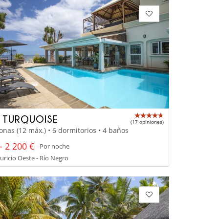
A TURQUOISE
(17 opiniones)
onas (12 máx.) • 6 dormitorios • 4 baños
- 2 200 €
Por noche
uricio Oeste - Río Negro