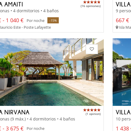
A AMAITI
VILLA
(16 opiniones)
onas • 4 dormitorios • 4 baños
9 perso
 - 1 040 €
667 € 
Por noche
-15%
auricio Este - Poste Lafayette
Isla Ma
LA NIRVANA
VILL
(1 opinion)
onas (9 máx.) • 4 dormitorios • 4 baños
10 pers
 - 3 675 €
1 438 
Por noche