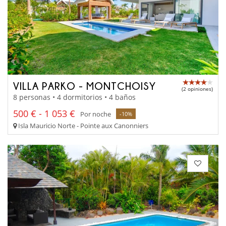
VILLA PARKO - MONTCHOISY
(2 opiniones)
8 personas • 4 dormitorios • 4 baños
500 € - 1 053 €
Por noche
-10%
Isla Mauricio Norte - Pointe aux Canonniers