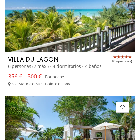
VILLA DU LAGON
(10 opiniones)
6 personas (7 máx.) • 4 dormitorios • 4 baños
356 € - 500 €
Por noche
Isla Mauricio Sur - Pointe d'Esny