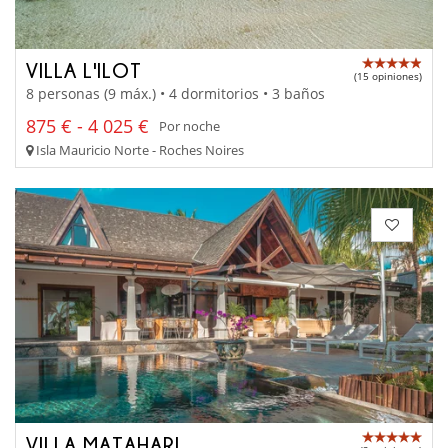
VILLA L'ILOT
(15 opiniones)
8 personas (9 máx.) • 4 dormitorios • 3 baños
875 € - 4 025 €
Por noche
Isla Mauricio Norte - Roches Noires
VILLA MATAHARI