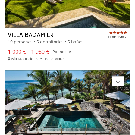
VILLA BADAMIER
(14 opiniones)
10 personas • 5 dormitorios • 5 baños
1 000 € - 1 950 €
Por noche
Isla Mauricio Este - Belle Mare