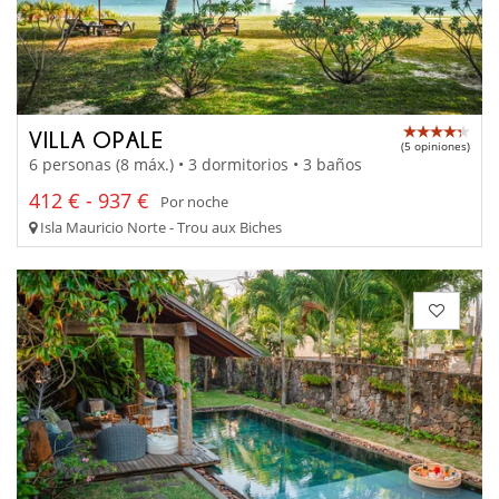
VILLA OPALE
(5 opiniones)
6 personas (8 máx.) • 3 dormitorios • 3 baños
412 € - 937 €
Por noche
Isla Mauricio Norte - Trou aux Biches