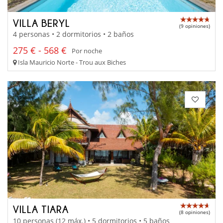
VILLA BERYL
(9 opiniones)
4 personas • 2 dormitorios • 2 baños
275 € - 568 €
Por noche
Isla Mauricio Norte - Trou aux Biches
VILLA TIARA
(8 opiniones)
10 personas (12 máx.) • 5 dormitorios • 5 baños