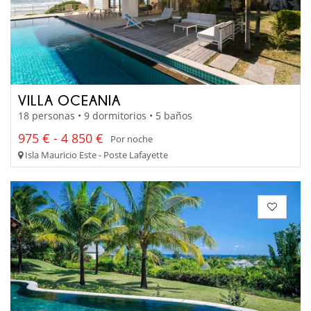
VILLA OCEANIA
18 personas • 9 dormitorios • 5 baños
975 € - 4 850 €
Por noche
Isla Mauricio Este - Poste Lafayette