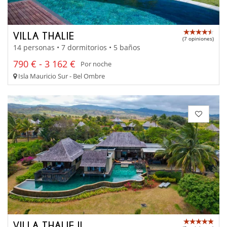
VILLA THALIE
(7 opiniones)
14 personas • 7 dormitorios • 5 baños
790 € - 3 162 €
Por noche
Isla Mauricio Sur - Bel Ombre
VILLA THALIE II