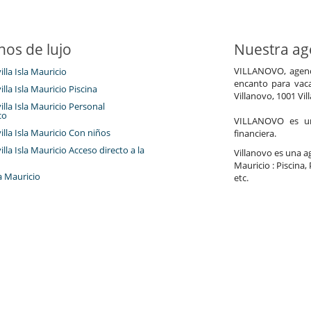
nos de lujo
Nuestra age
VILLANOVO, agenci
illa Isla Mauricio
encanto para vaca
villa Isla Mauricio Piscina
Villanovo, 1001 Vil
villa Isla Mauricio Personal
co
VILLANOVO es un 
villa Isla Mauricio Con niños
financiera.
villa Isla Mauricio Acceso directo a la
Villanovo es una age
Mauricio : Piscina,
a Mauricio
etc.