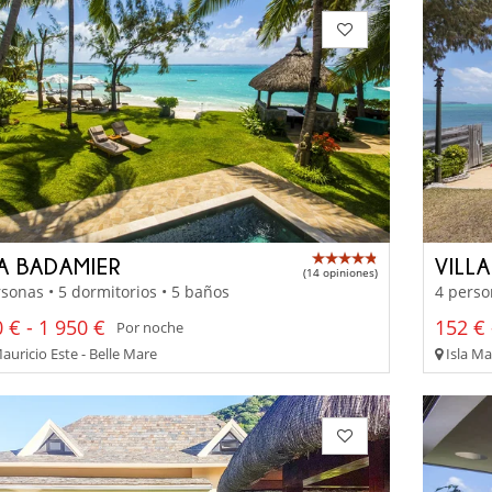
LA BADAMIER
VILL
(14 opiniones)
sonas • 5 dormitorios • 5 baños
4 perso
 € - 1 950 €
152 € 
Por noche
auricio Este - Belle Mare
Isla Ma