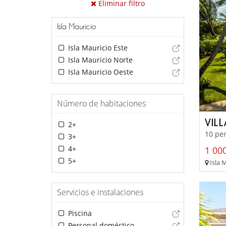
Eliminar filtro
Isla Mauricio
Isla Mauricio Este
Isla Mauricio Norte
Isla Mauricio Oeste
Número de habitaciones
VIL
2+
10 per
3+
4+
1 000
5+
Isla M
Servicios e instalaciones
Piscina
Personal doméstico