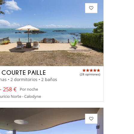
A COURTE PAILLE
(28 opiniones)
nas • 2 dormitorios • 2 baños
- 258 €
Por noche
uricio Norte - Calodyne