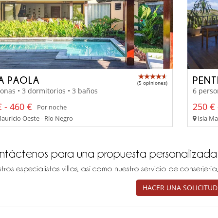
LA PAOLA
PENT
(5 opiniones)
onas • 3 dormitorios • 3 baños
6 perso
 - 460 €
250 € 
Por noche
Mauricio Oeste - Río Negro
Isla Ma
ntáctenos para una propuesta personalizada
tros especialistas villas, así como nuestro servicio de conserjer
HACER UNA SOLICITUD