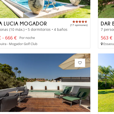
LA LUCIA MOGADOR
DAR 
(17 opiniones)
onas (10 máx.) • 5 dormitorios • 4 baños
7 perso
 - 666 €
563 € 
Por noche
uira - Mogador Golf Club
Essaoui