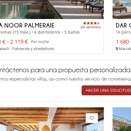
LA NOOR PALMERAIE
DAR 
(26 opiniones)
sonas (15 máx.) • 6 dormitorios • 5 baños
16 pers
 € - 2 119 €
1 680 
Por noche
kech - Palmeraie y alrededores
Marrake
ntáctenos para una propuesta personalizada
tros especialistas villas, así como nuestro servicio de conserjer
HACER UNA SOLICITUD