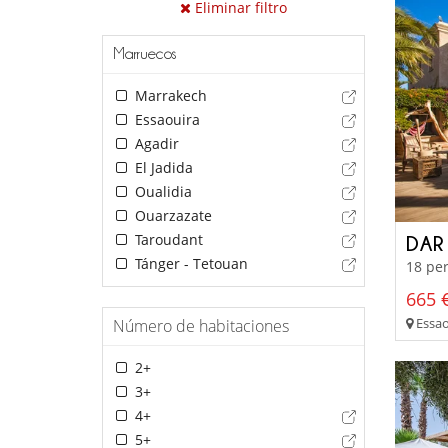
Eliminar filtro
Marruecos
Marrakech
Essaouira
Agadir
El Jadida
Oualidia
Ouarzazate
Taroudant
DAR
Tánger - Tetouan
18 per
665 €
Essao
Número de habitaciones
2+
3+
4+
5+