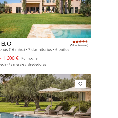
A ELO
(57 opiniones)
onas (16 máx.) • 7 dormitorios • 6 baños
- 1 600 €
Por noche
ch - Palmeraie y alrededores