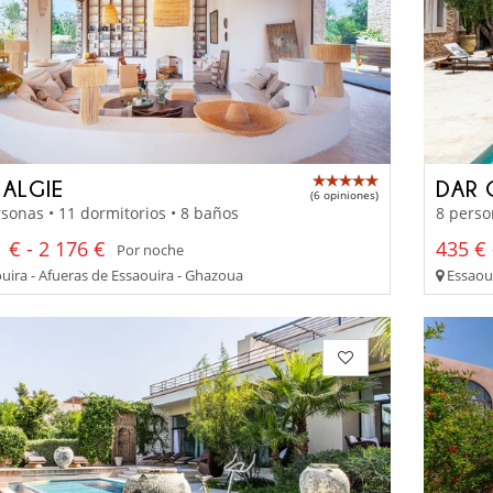
 ALGIE
DAR 
(6 opiniones)
sonas • 11 dormitorios • 8 baños
8 perso
 € - 2 176 €
435 € 
Por noche
uira - Afueras de Essaouira - Ghazoua
Essaoui