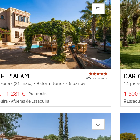
 EL SALAM
DAR 
(25 opiniones)
sonas (21 máx.) • 9 dormitorios • 6 baños
14 pers
 - 1 281 €
1 500 
Por noche
uira - Afueras de Essaouira
Essaoui