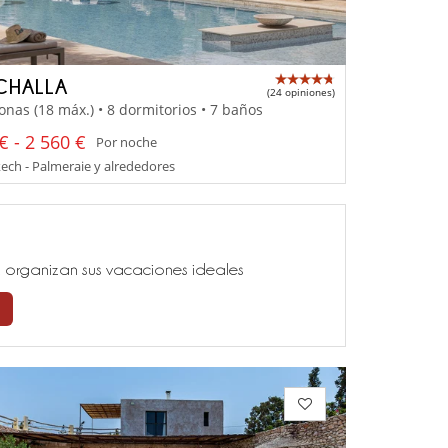
CHALLA
(24 opiniones)
onas (18 máx.) • 8 dormitorios • 7 baños
€ - 2 560 €
Por noche
ch - Palmeraie y alrededores
ía, organizan sus vacaciones ideales