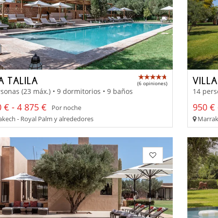
A TALILA
VILL
(6 opiniones)
sonas (23 máx.) • 9 dormitorios • 9 baños
14 pers
 € - 4 875 €
950 € 
Por noche
kech - Royal Palm y alrededores
Marrake