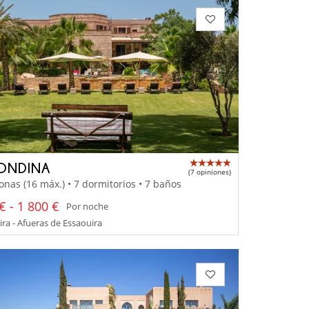
ONDINA
(7 opiniones)
onas (16 máx.) • 7 dormitorios • 7 baños
€ - 1 800 €
Por noche
ra - Afueras de Essaouira