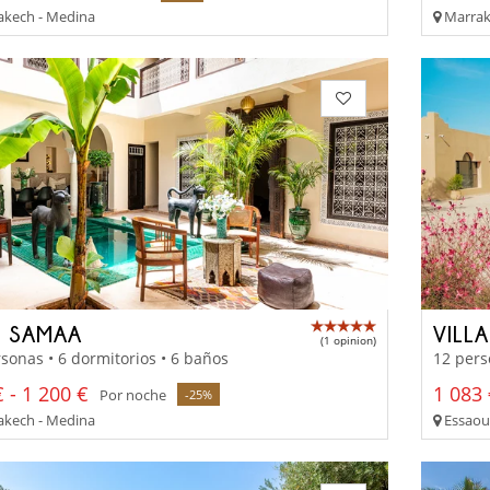
kech - Medina
Marrake
D SAMAA
VILL
(1 opinion)
sonas • 6 dormitorios • 6 baños
12 pers
 - 1 200 €
1 083 
Por noche
-25%
kech - Medina
Essaoui