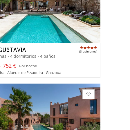
GUSTAVIA
(3 opiniones)
nas • 4 dormitorios • 4 baños
- 752 €
Por noche
ra - Afueras de Essaouira - Ghazoua