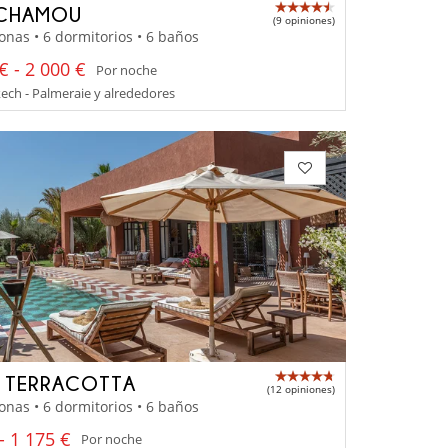
 CHAMOU
(9 opiniones)
onas • 6 dormitorios • 6 baños
€ - 2 000 €
Por noche
ch - Palmeraie y alrededores
A TERRACOTTA
(12 opiniones)
onas • 6 dormitorios • 6 baños
- 1 175 €
Por noche