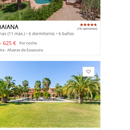
BAIANA
(16 opiniones)
nas (11 máx.) • 6 dormitorios • 6 baños
- 625 €
Por noche
ra - Afueras de Essaouira