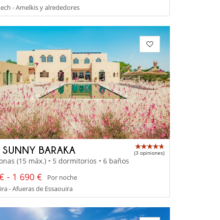
ch - Amelkis y alrededores
A SUNNY BARAKA
(3 opiniones)
onas (15 máx.) • 5 dormitorios • 6 baños
€ - 1 690 €
Por noche
ra - Afueras de Essaouira