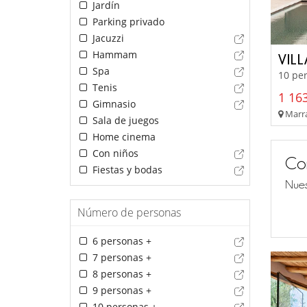
Jardín
Parking privado
Jacuzzi
Hammam
VIL
Spa
10 per
Tenis
1 163
Gimnasio
Marra
Sala de juegos
Home cinema
Con niños
Co
Fiestas y bodas
Nues
Número de personas
6 personas +
7 personas +
8 personas +
9 personas +
10 personas +