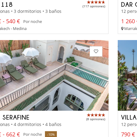
 118
DAR
(117 opiniones)
onas • 3 dormitorios • 3 baños
12 pers
 - 540 €
1 260 
Por noche
kech - Medina
Marrake
D SERAFINE
VILL
(8 opiniones)
onas • 4 dormitorios • 4 baños
12 pers
 - 662 €
790 € 
Por noche
-10%