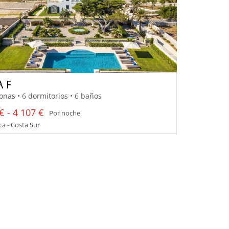
A F
onas • 6 dormitorios • 6 baños
€ - 4 107 €
Por noche
a - Costa Sur