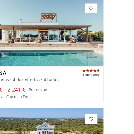
SSA
(6 opiniones)
onas • 4 dormitorios • 4 baños
€ - 2 241 €
Por noche
a - Cap d'en Font