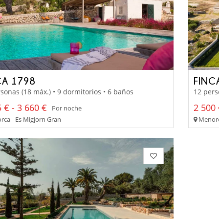
CA 1798
FINC
sonas (18 máx.) • 9 dormitorios • 6 baños
12 pers
 € - 3 660 €
2 500 
Por noche
ca - Es Migjorn Gran
Menorc