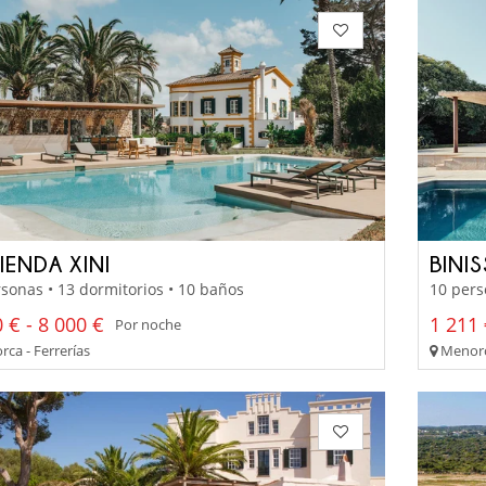
IENDA XINI
BINI
sonas • 13 dormitorios • 10 baños
10 pers
 € - 8 000 €
1 211 
Por noche
ca - Ferrerías
Menorc