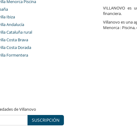
villa Menorca Piscina
VILLANOVO es un 
paña
financiera.
illa Ibiza
Villanovo es una age
villa Andalucía
Menorca : Piscina, 
villa Cataluña rural
villa Costa Brava
villa Costa Dorada
villa Formentera
vedades de Villanovo
SUSCRIPCIÓN