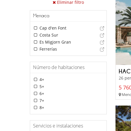
Eliminar filtro
Menorca
Cap d'en Font
Costa Sur
Es Migjorn Gran
Ferrerías
Número de habitaciones
HAC
26 per
4+
5+
5 760
6+
Menor
7+
8+
Servicios e instalaciones