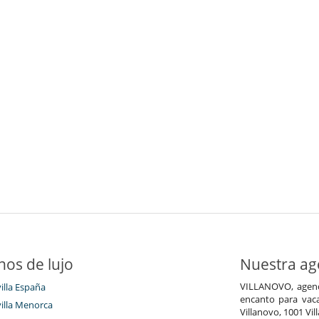
nos de lujo
Nuestra age
VILLANOVO, agenci
villa España
encanto para vaca
villa Menorca
Villanovo, 1001 Vil