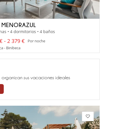
A MENORAZUL
nas • 4 dormitorios • 4 baños
€ - 2 379 €
Por noche
a - Binibeca
ía, organizan sus vacaciones ideales