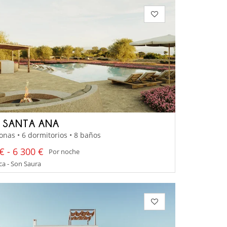
A SANTA ANA
onas • 6 dormitorios • 8 baños
€ - 6 300 €
Por noche
a - Son Saura