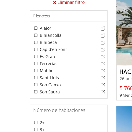
Eliminar filtro
Menorca
Alaior
Biniancolla
Binibeca
Cap d'en Font
Es Grau
Ferrerías
Mahón
HAC
Sant Lluis
26 per
Son Ganxo
5 760
Son Saura
Menor
Número de habitaciones
2+
3+