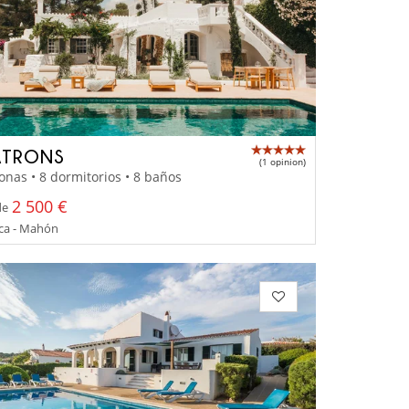
ATRONS
(1 opinion)
onas • 8 dormitorios • 8 baños
2 500 €
de
a - Mahón