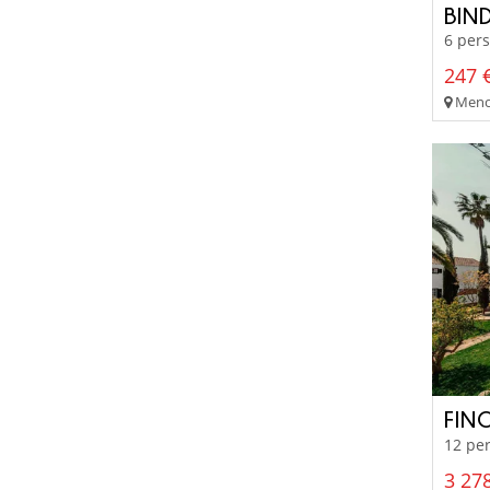
BIN
6 pers
247 €
Menor
FIN
12 per
3 278