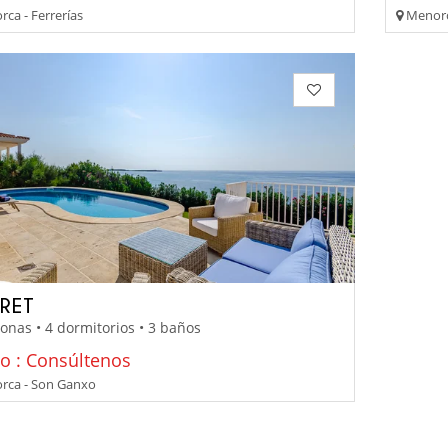
ca - Ferrerías
Menorc
RET
onas • 4 dormitorios • 3 baños
io : Consúltenos
ca - Son Ganxo