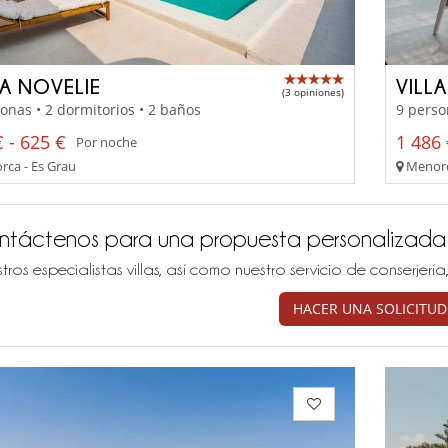
A NOVELIE
VILL
(3 opiniones)
onas • 2 dormitorios • 2 baños
9 perso
 - 625 €
1 486 
Por noche
ca - Es Grau
Menorc
ntáctenos para una propuesta personalizada
tros especialistas villas, así como nuestro servicio de conserjer
HACER UNA SOLICITUD