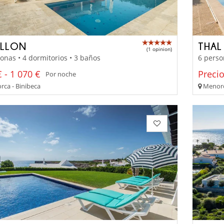
ILLON
THAL
(1 opinion)
onas • 4 dormitorios • 3 baños
6 perso
 - 1 070 €
Preci
Por noche
ca - Binibeca
Menorc