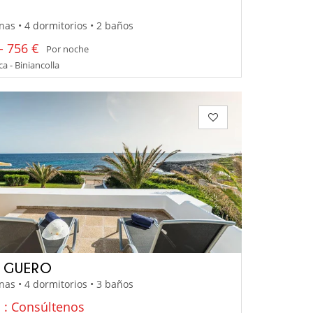
nas • 4 dormitorios • 2 baños
- 756 €
Por noche
 - Biniancolla
A GUERO
nas • 4 dormitorios • 3 baños
o : Consúltenos