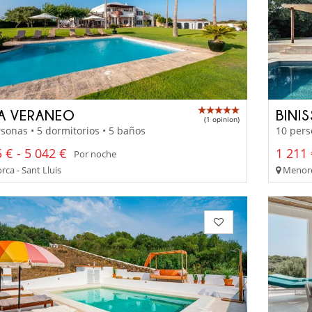
LA VERANEO
BINI
(1 opinion)
sonas • 5 dormitorios • 5 baños
10 pers
 € - 5 042 €
1 211 
Por noche
ca - Sant Lluis
Menorc