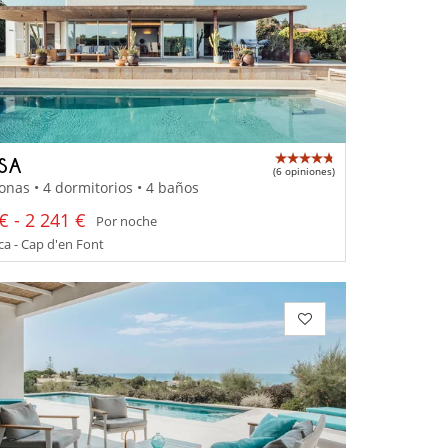
SSA
(6 opiniones)
onas • 4 dormitorios • 4 baños
€ - 2 241 €
Por noche
a - Cap d'en Font