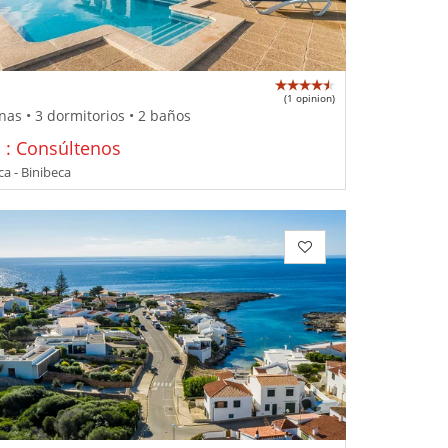
(1 opinion)
nas • 3 dormitorios • 2 baños
o : Consúltenos
a - Binibeca