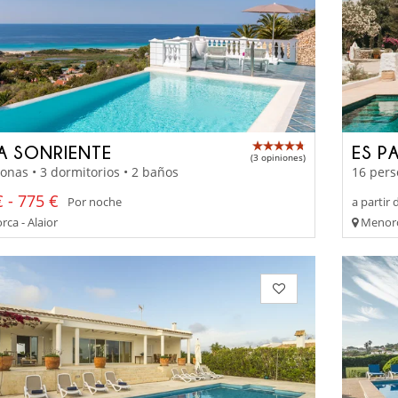
LA SONRIENTE
ES P
(3 opiniones)
onas • 3 dormitorios • 2 baños
16 pers
 - 775 €
Por noche
a partir 
ca - Alaior
Menorc