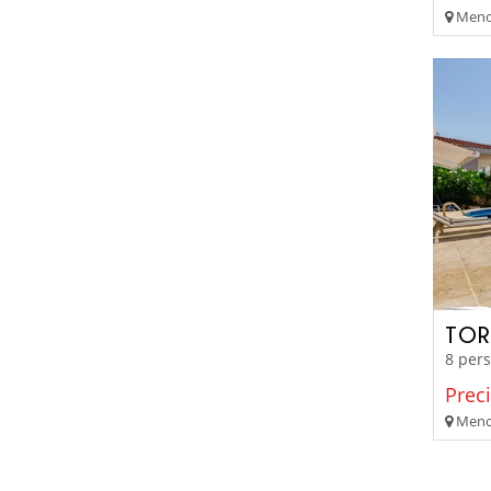
Menor
TOR
8 pers
Prec
Menor