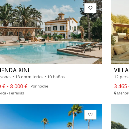
IENDA XINI
VILL
sonas • 13 dormitorios • 10 baños
12 pers
 € - 8 000 €
3 465 
Por noche
ca - Ferrerías
Menorc