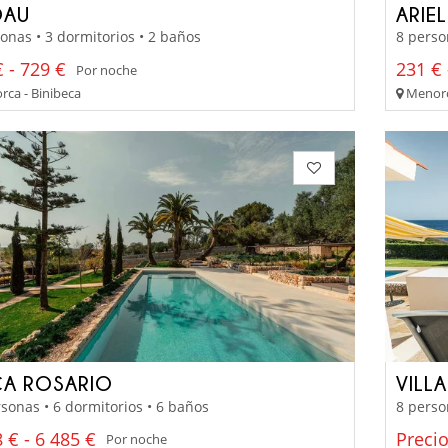
DAU
ARIEL
onas • 3 dormitorios • 2 baños
8 perso
 - 729 €
231 € 
Por noche
ca - Binibeca
Menorca
CA ROSARIO
VILL
sonas • 6 dormitorios • 6 baños
8 perso
 € - 6 485 €
Preci
Por noche