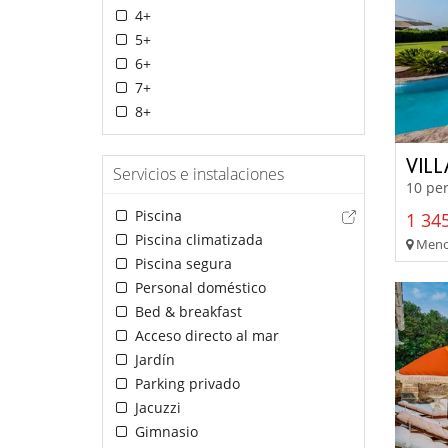
4+
5+
6+
7+
8+
VIL
Servicios e instalaciones
10 per
Piscina
1 345
Piscina climatizada
Menor
Piscina segura
Personal doméstico
Bed & breakfast
Acceso directo al mar
Jardín
Parking privado
Jacuzzi
Gimnasio