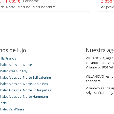
 - 1 089 €
2 858 
Por noche
 del Norte - Morzine - Morzine centre
Alpes d
nos de lujo
Nuestra age
VILLANOVO, agenci
illa Francia
encanto para vaca
chalet Alpes del Norte
Villanovo, 1001 Vil
chalet Praz sur Arly
VILLANOVO es un 
chalet Alpes del Norte Self catering
financiera.
chalet Alpes del Norte Con niños
Villanovo es una age
chalet Alpes del Norte En las pistas
Arly : Self caterin
 chalet Alpes del Norte Hammam
ancia
chalet Val d'Isère