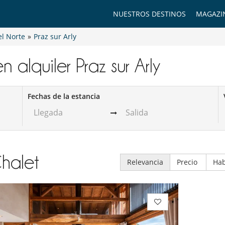
NUESTROS DESTINOS
MAGAZI
el Norte
»
Praz sur Arly
n alquiler​ Praz sur Arly
Fechas de la estancia
halet
Relevancia
Precio
Hab