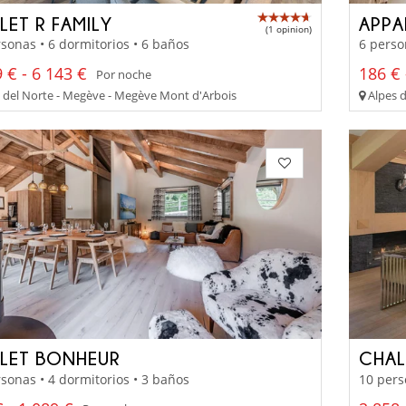
LET R FAMILY
APPA
(1 opinion)
sonas • 6 dormitorios • 6 baños
6 perso
 € - 6 143 €
186 € 
Por noche
 del Norte - Megève - Megève Mont d'Arbois
Alpes d
LET BONHEUR
CHAL
sonas • 4 dormitorios • 3 baños
10 pers