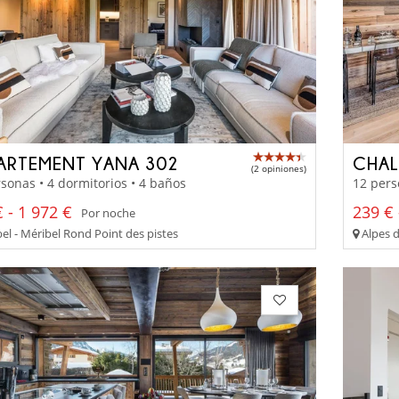
ARTEMENT YANA 302
CHAL
(2 opiniones)
sonas • 4 dormitorios • 4 baños
12 pers
 - 1 972 €
239 € 
Por noche
el - Méribel Rond Point des pistes
Alpes d