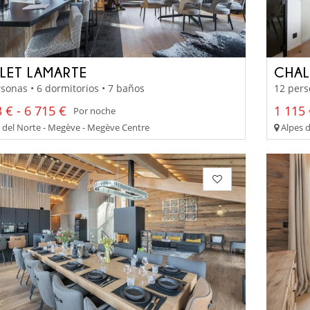
LET LAMARTE
CHAL
sonas • 6 dormitorios • 7 baños
12 pers
 € - 6 715 €
1 115 
Por noche
 del Norte - Megève - Megève Centre
Alpes d