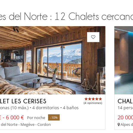
s del Norte : 12 Chalets cercanas
LET LES CERISES
CHAL
(4 opiniones)
onas (10 máx.) • 4 dormitorios • 4 baños
14 pers
 - 6 000 €
20 000
Por noche
-10%
 del Norte - Megève - Cordon
Alpes d