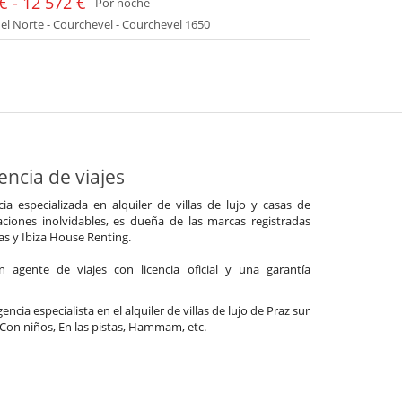
€ - 12 572 €
Por noche
el Norte - Courchevel - Courchevel 1650
ncia de viajes
a especializada en alquiler de villas de lujo y casas de
ciones inolvidables, es dueña de las marcas registradas
las y Ibiza House Renting.
agente de viajes con licencia oficial y una garantía
ncia especialista en el alquiler de villas de lujo de Praz sur
g, Con niños, En las pistas, Hammam, etc.