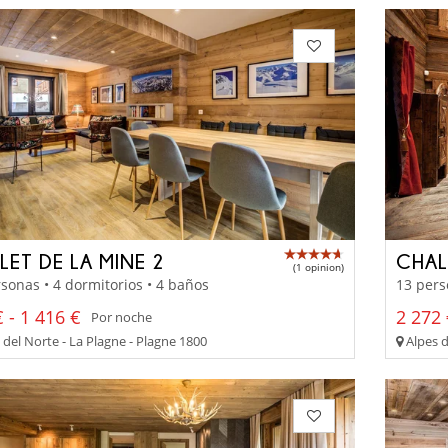
LET DE LA MINE 2
CHAL
(1 opinion)
sonas • 4 dormitorios • 4 baños
13 pers
 - 1 416 €
2 272 
Por noche
del Norte - La Plagne - Plagne 1800
Alpes d