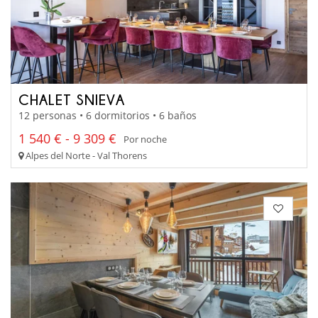
CHALET SNIEVA
12 personas • 6 dormitorios • 6 baños
1 540 € - 9 309 €
Por noche
Alpes del Norte - Val Thorens