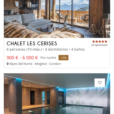
CHALET LES CERISES
(4 opiniones)
8 personas (10 máx.) • 4 dormitorios • 4 baños
900 € - 6 000 €
Por noche
-10%
Alpes del Norte - Megève - Cordon