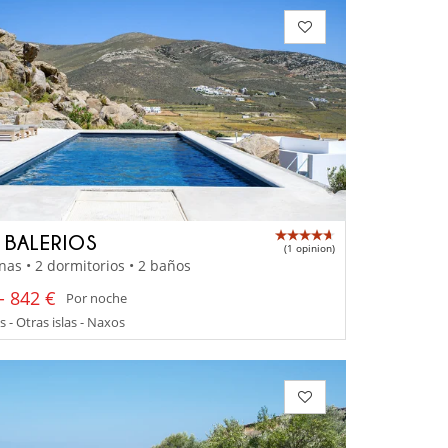
A BALERIOS
(1 opinion)
nas • 2 dormitorios • 2 baños
- 842 €
Por noche
s - Otras islas - Naxos