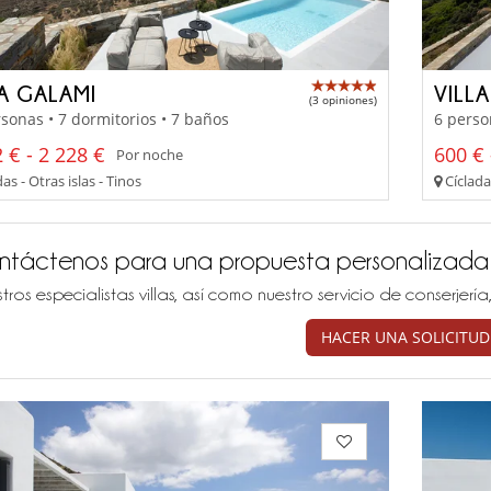
LA GALAMI
VILL
(3 opiniones)
sonas • 7 dormitorios • 7 baños
6 perso
 € - 2 228 €
600 € 
Por noche
as - Otras islas - Tinos
Cícladas
ntáctenos para una propuesta personalizada
tros especialistas villas, así como nuestro servicio de conserjer
HACER UNA SOLICITUD