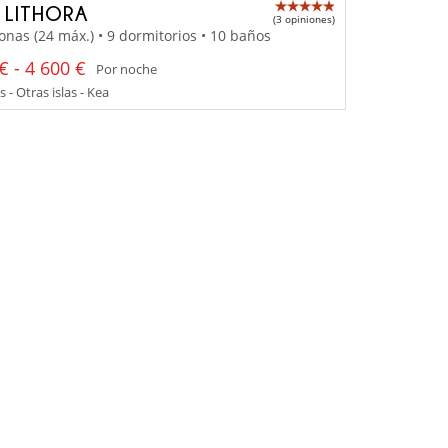
A LITHORA
(3 opiniones)
onas (24 máx.) • 9 dormitorios • 10 baños
€ - 4 600 €
Por noche
 - Otras islas - Kea