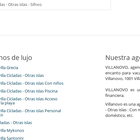
as - Otras islas - Sifnos
nos de lujo
Nuestra age
VILLANOVO, agenci
illa Grecia
encanto para vaca
illa Cícladas - Otras islas
Villanovo, 1001 Vil
villa Cícladas - Otras islas Con niños
VILLANOVO es un 
illa Cícladas - Otras islas Piscina
financiera.
villa Cícladas - Otras islas Acceso
 la playa
Villanovo es una age
- Otras islas : Con 
villa Cícladas - Otras islas Personal
co
doméstico, etc.
ladas - Otras islas
villa Mykonos
illa Santorini