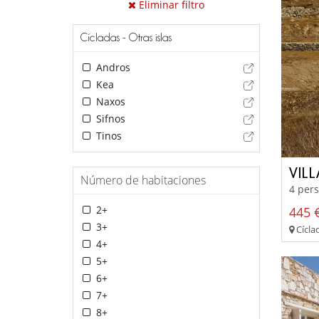
Eliminar filtro
Cícladas - Otras islas
Andros
Kea
Naxos
Sifnos
Tinos
VILL
Número de habitaciones
4 pers
2+
445 €
3+
Cíclad
4+
5+
6+
7+
8+