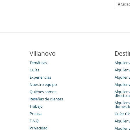
Cíclad
Villanovo
Desti
Temáticas
Alquiler v
Guías
Alquiler v
Experiencias
Alquiler 
Nuestro equipo
Alquiler v
Quiénes somos
Alquiler 
directo a
Reseñas de clientes
Alquiler 
Trabajo
domésti
Prensa
Guías Cíc
F.A.Q.
Alquiler 
Privacidad
Alquiler v