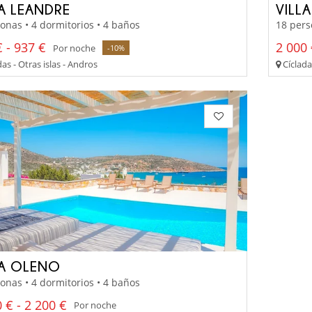
LA LEANDRE
VILL
onas • 4 dormitorios • 4 baños
18 pers
 - 937 €
2 000 
Por noche
-10%
as - Otras islas - Andros
Cícladas
LA OLENO
onas • 4 dormitorios • 4 baños
 € - 2 200 €
Por noche