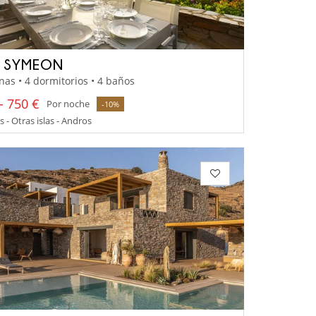
A SYMEON
nas • 4 dormitorios • 4 baños
- 750 €
Por noche
-10%
s - Otras islas - Andros