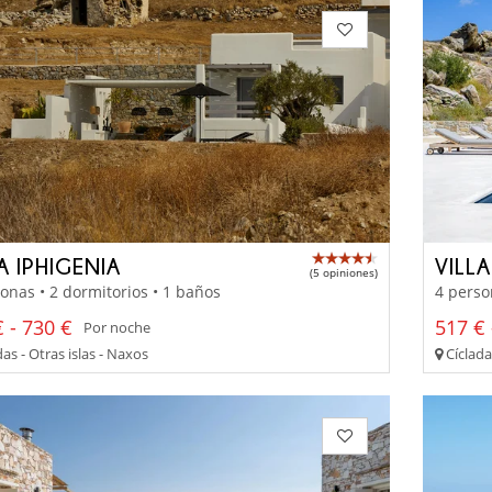
A IPHIGENIA
VILL
(5 opiniones)
onas • 2 dormitorios • 1 baños
4 perso
 - 730 €
517 € 
Por noche
as - Otras islas - Naxos
Cíclada