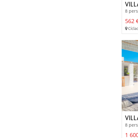
VIL
8 pers
562 €
Cíclad
VIL
8 pers
1 600