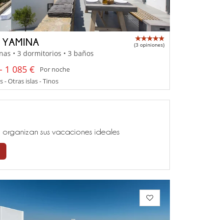
A YAMINA
(3 opiniones)
nas • 3 dormitorios • 3 baños
- 1 085 €
Por noche
 - Otras islas - Tinos
ía, organizan sus vacaciones ideales