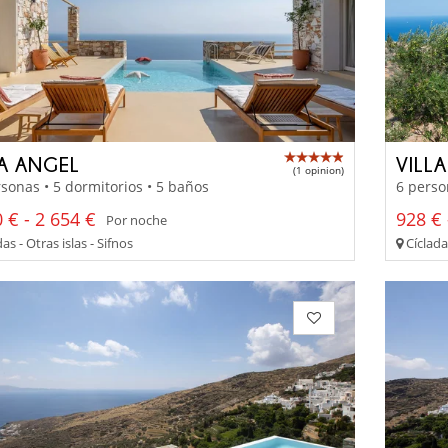
LA ANGEL
VILL
(1 opinion)
sonas • 5 dormitorios • 5 baños
6 perso
 € - 2 654 €
928 € 
Por noche
as - Otras islas - Sifnos
Cícladas