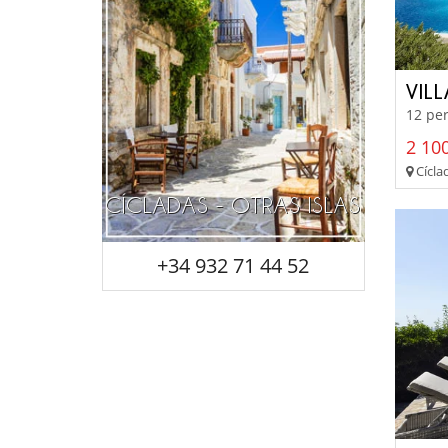
VILL
12 per
2 100
Cíclad
CÍCLADAS - OTRAS ISLAS
+34 932 71 44 52