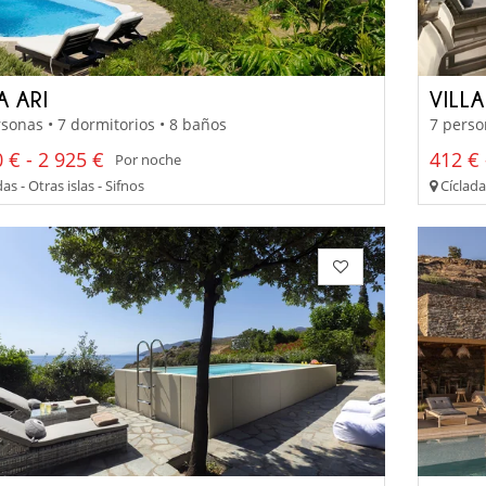
A ARI
VILL
sonas • 7 dormitorios • 8 baños
7 perso
 € - 2 925 €
412 € 
Por noche
as - Otras islas - Sifnos
Cíclada