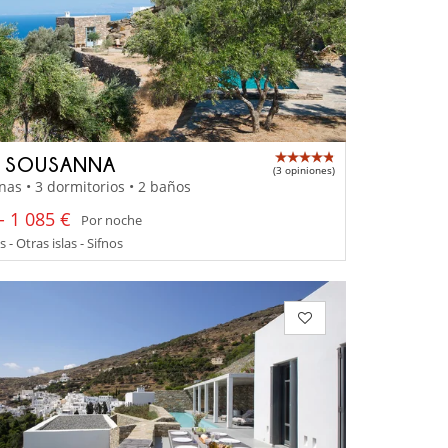
A SOUSANNA
(3 opiniones)
nas • 3 dormitorios • 2 baños
- 1 085 €
Por noche
 - Otras islas - Sifnos