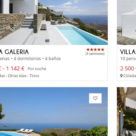
A GALERIA
VILL
(3 opiniones)
onas • 4 dormitorios • 4 baños
10 pers
 - 1 142 €
2 500 
Por noche
as - Otras islas - Tinos
Cícladas